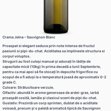
Crama Jelna – Sauvignon Blanc
Proaspat si elegant seduce prin note intense de fructul
pasiunii si pipi-du-chat. Aciditatea sa implineste structura si
corpul voluptos.
Strugurii au fost culeși manual și adunaţi în lădiţe de
capacitate mică (10kg) în prima decadă a lunii Septembrie,
pentru ca mai apoi să fie stocaţi în depozite frigorifice cu
scopul de a fi aduși la o temperatură joasă de aproximativ 0-2
grade C.
Culoare: Strălucitoare verzuie.
Olfactiv: abundă în arome generoase de ardei-gras, iarbă
proaspăt cosită, lamâie şi clasicul scent de pipi du-chat.
Gustativ: Prezintă un corp sprinten, dublat de o aciditate
voioasă, precum şi o paletă aromatică tipică de Sauvignon