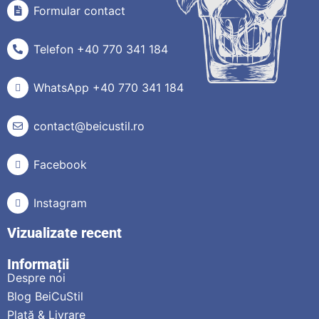
Formular contact
Telefon +40 770 341 184
WhatsApp +40 770 341 184
contact@beicustil.ro
Facebook
Instagram
Vizualizate recent
Informații
Despre noi
Blog BeiCuStil
Plată & Livrare