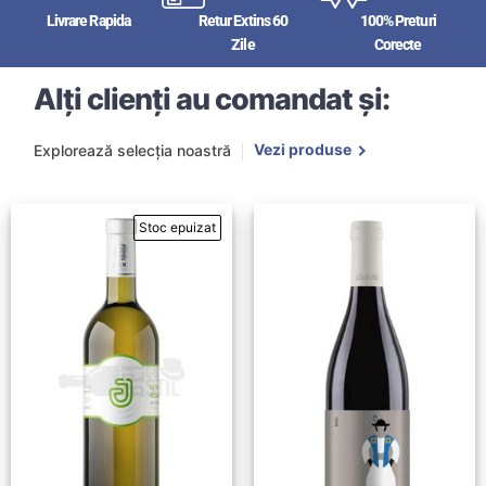
Livrare Rapida
Retur Extins 60
100% Preturi
Zile
Corecte
Alți clienți au comandat și:
Vezi produse
Explorează selecția noastră