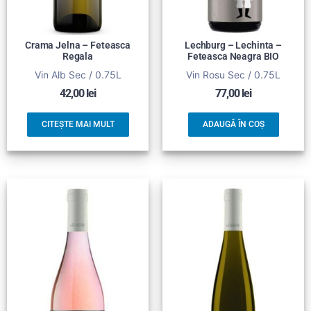
Crama Jelna – Feteasca
Lechburg – Lechinta –
Regala
Feteasca Neagra BIO
Vin Alb Sec / 0.75L
Vin Rosu Sec / 0.75L
42,00
lei
77,00
lei
CITEȘTE MAI MULT
ADAUGĂ ÎN COȘ