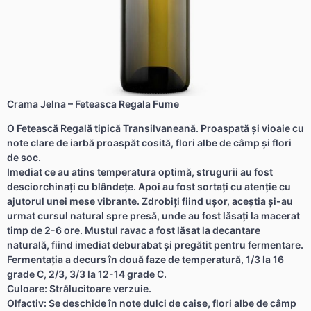
Crama Jelna – Feteasca Regala Fume
O Fetească Regală tipică Transilvaneană. Proaspată şi vioaie cu
note clare de iarbă proaspăt cosită, flori albe de câmp şi flori
de soc.
Imediat ce au atins temperatura optimă, strugurii au fost
desciorchinaţi cu blândeţe. Apoi au fost sortaţi cu atenţie cu
ajutorul unei mese vibrante. Zdrobiţi fiind uşor, aceştia şi-au
urmat cursul natural spre presă, unde au fost lăsaţi la macerat
timp de 2-6 ore. Mustul ravac a fost lăsat la decantare
naturală, fiind imediat deburabat și pregătit pentru fermentare.
Fermentaţia a decurs în două faze de temperatură, 1/3 la 16
grade C, 2/3, 3/3 la 12-14 grade C.
Culoare: Strălucitoare verzuie.
Olfactiv: Se deschide în note dulci de caise, flori albe de câmp