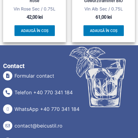
Rose
Gewurztraminer BIO
Vin Rose Sec / 0.75L
Vin Alb Sec / 0.75L
42,00
lei
61,00
lei
ADAUGĂ ÎN COȘ
ADAUGĂ ÎN COȘ
Contact
Formular contact
Telefon +40 770 341 184
WhatsApp +40 770 341 184
contact@beicustil.ro