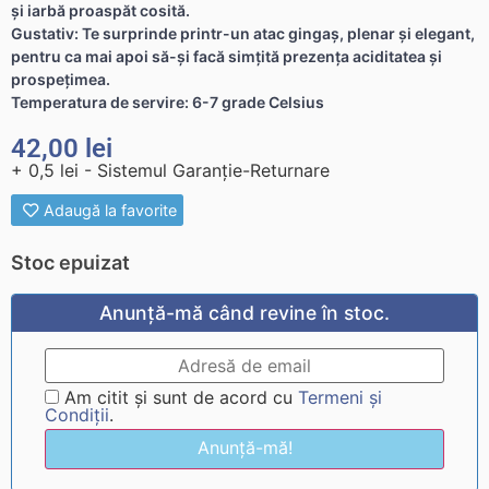
şi iarbă proaspăt cosită.
Gustativ: Te surprinde printr-un atac gingaş, plenar şi elegant,
pentru ca mai apoi să-şi facă simţită prezenţa aciditatea şi
prospeţimea.
Temperatura de servire: 6-7 grade Celsius
42,00
lei
+ 0,5 lei - Sistemul Garanție-Returnare
Adaugă la favorite
Stoc epuizat
Anunță-mă când revine în stoc.
Am citit și sunt de acord cu
Termeni și
Condiții
.
Anunță-mă!