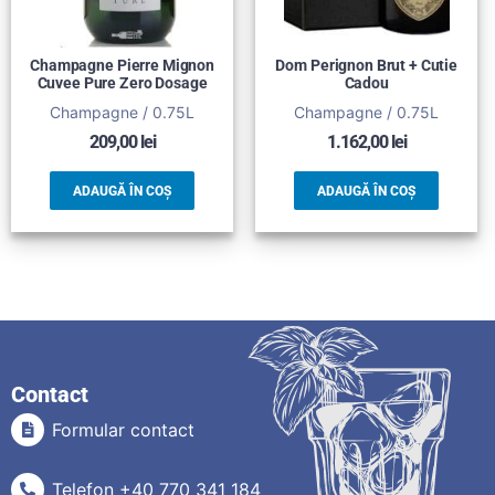
Champagne Pierre Mignon
Dom Perignon Brut + Cutie
Cuvee Pure Zero Dosage
Cadou
Champagne / 0.75L
Champagne / 0.75L
209,00
lei
1.162,00
lei
ADAUGĂ ÎN COȘ
ADAUGĂ ÎN COȘ
Contact
Formular contact
Telefon +40 770 341 184