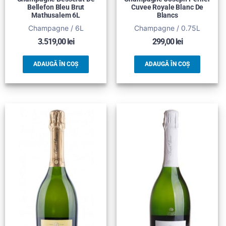
Bellefon Bleu Brut
Cuvee Royale Blanc De
Mathusalem 6L
Blancs
Champagne / 6L
Champagne / 0.75L
3.519,00
lei
299,00
lei
ADAUGĂ ÎN COȘ
ADAUGĂ ÎN COȘ