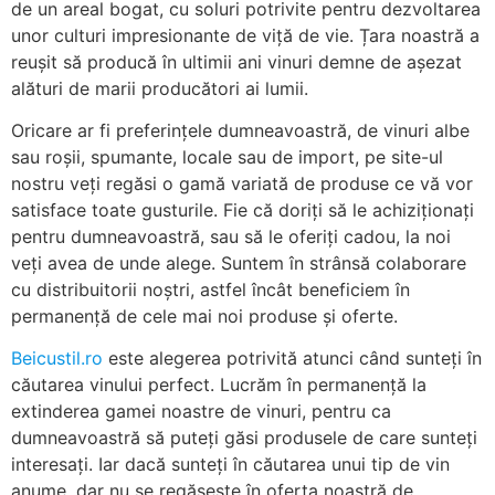
de un areal bogat, cu soluri potrivite pentru dezvoltarea
unor culturi impresionante de viță de vie. Țara noastră a
reușit să producă în ultimii ani vinuri demne de așezat
alături de marii producători ai lumii.
Oricare ar fi preferințele dumneavoastră, de vinuri albe
sau roșii, spumante, locale sau de import, pe site-ul
nostru veți regăsi o gamă variată de produse ce vă vor
satisface toate gusturile. Fie că doriți să le achiziționați
pentru dumneavoastră, sau să le oferiți cadou, la noi
veți avea de unde alege. Suntem în strânsă colaborare
cu distribuitorii noștri, astfel încât beneficiem în
permanență de cele mai noi produse și oferte.
Beicustil.ro
este alegerea potrivită atunci când sunteți în
căutarea vinului perfect. Lucrăm în permanență la
extinderea gamei noastre de vinuri, pentru ca
dumneavoastră să puteți găsi produsele de care sunteți
interesați. Iar dacă sunteți în căutarea unui tip de vin
anume, dar nu se regăsește în oferta noastră de