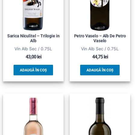
Sarica Niculitel – Trilogie in
Petro Vaselo – Alb De Petro
Alb
Vaselo
Vin Alb Sec / 0.75L
Vin Alb Sec / 0.75L
43,00
lei
44,75
lei
ADAUGĂ ÎN COȘ
ADAUGĂ ÎN COȘ