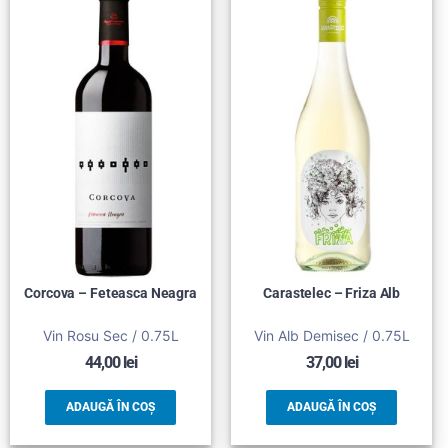
Corcova – Feteasca Neagra
Carastelec – Friza Alb
Vin Rosu Sec / 0.75L
Vin Alb Demisec / 0.75L
44,00
lei
37,00
lei
ADAUGĂ ÎN COȘ
ADAUGĂ ÎN COȘ