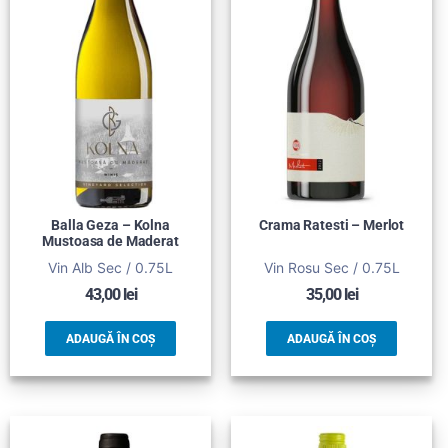
Balla Geza – Kolna
Crama Ratesti – Merlot
Mustoasa de Maderat
Vin Alb Sec / 0.75L
Vin Rosu Sec / 0.75L
43,00
lei
35,00
lei
ADAUGĂ ÎN COȘ
ADAUGĂ ÎN COȘ