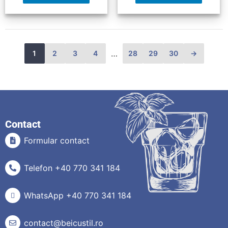
…
1
2
3
4
28
29
30
→
Contact
Formular contact
Telefon +40 770 341 184
WhatsApp +40 770 341 184
contact@beicustil.ro