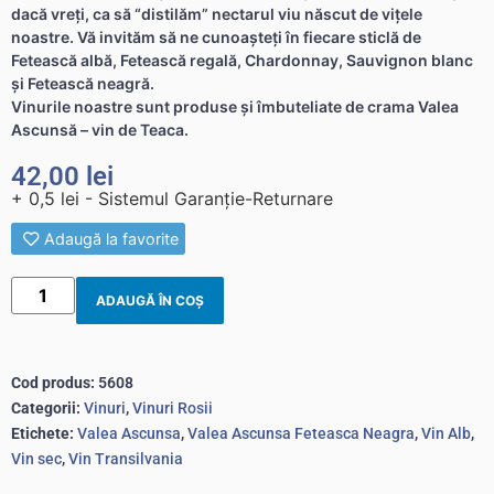
dacă vreţi, ca să “distilăm” nectarul viu născut de viţele
noastre. Vă invităm să ne cunoaşteţi în fiecare sticlă de
Fetească albă, Fetească regală, Chardonnay, Sauvignon blanc
şi Fetească neagră.
Vinurile noastre sunt produse şi îmbuteliate de crama Valea
Ascunsă – vin de Teaca.
42,00
lei
+ 0,5 lei - Sistemul Garanție-Returnare
Adaugă la favorite
ADAUGĂ ÎN COȘ
Cod produs:
5608
Categorii:
Vinuri
,
Vinuri Rosii
Etichete:
Valea Ascunsa
,
Valea Ascunsa Feteasca Neagra
,
Vin Alb
,
Vin sec
,
Vin Transilvania