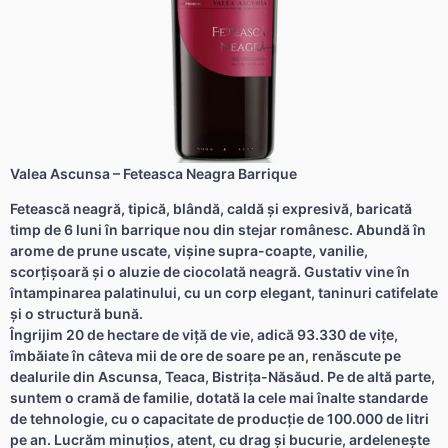
Valea Ascunsa – Feteasca Neagra Barrique
Fetească neagră, tipică, blândă, caldă şi expresivă, baricată
timp de 6 luni în barrique nou din stejar românesc. Abundă în
arome de prune uscate, vişine supra-coapte, vanilie,
scorţişoară şi o aluzie de ciocolată neagră. Gustativ vine în
întampinarea palatinului, cu un corp elegant, taninuri catifelate
şi o structură bună.
Îngrijim 20 de hectare de viţă de vie, adică 93.330 de viţe,
îmbăiate în câteva mii de ore de soare pe an, renăscute pe
dealurile din Ascunsa, Teaca, Bistriţa-Năsăud. Pe de altă parte,
suntem o cramă de familie, dotată la cele mai înalte standarde
de tehnologie, cu o capacitate de producţie de 100.000 de litri
pe an. Lucrăm minuţios, atent, cu drag şi bucurie, ardeleneşte