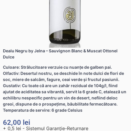
Dealu Negru by Jelna – Sauvignon Blanc & Muscat Ottonel
Dulce
Culoare: Strălucitoare verzuie cu nuanţe de galben pai.
Olfactiv: Desertul nostru, se deschide în note dulci de flori de
soc, miere de salcâm, fagure, ceai verde şi fructul pasiunii.
Gustativ: Cu toate că are un zahăr rezidual de 104g/l, fiind
ajutat de aciditatea sa vibrantă, servit la 6 grade C, etalează un
echilibru nespecific pentru un vin de desert, nefiind deloc
greoi, dispune de o prospeţime, băubilitate fermecătoare.
Temperatura de servire: 6 grade Celsius
62,00
lei
+ 0,5 lei - Sistemul Garanție-Returnare