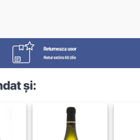
Returneaza usor
Retur extins 60 zile
dat și: