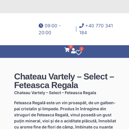
09:00 -
+40 770 341
20:00
184
0
0
Chateau Vartely – Select –
Feteasca Regala
Chateau Vartely – Select – Feteasca Regala
Feteasca Regală este un vin proaspăt, de un galben-
pai cristalin și limpede. Produs în întregime din
struguri de Feteasca Regală, vinul posedă un gust
puțin mineral, vioi și de o aciditate plăcută, înnobilat
cu arome fine de flori de câmp, îmbinate cu nuanțe