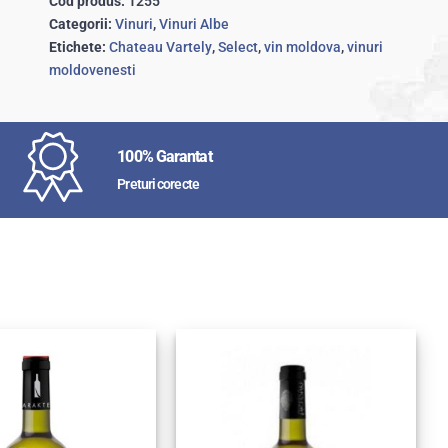
Cod produs:
1255
Categorii:
Vinuri
,
Vinuri Albe
Etichete:
Chateau Vartely
,
Select
,
vin moldova
,
vinuri
moldovenesti
100% Garantat
Preturi corecte