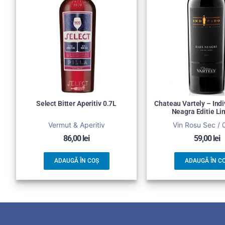
Select Bitter Aperitiv 0.7L
Chateau Vartely – Indi
Neagra Editie Li
Vermut & Aperitiv
Vin Rosu Sec / 
86,00
lei
59,00
lei
ADAUGĂ ÎN COȘ
ADAUGĂ ÎN C