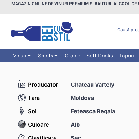
MAGAZIN ONLINE DE VINURI PREMIUM SI BAUTURI ALCOOLICE 
Vinuri
Spirits
Crame
Soft Drinks
Topuri
Producator
Chateau Vartely
Tara
Moldova
Soi
Feteasca Regala
Culoare
Alb
Clasificare
Sec