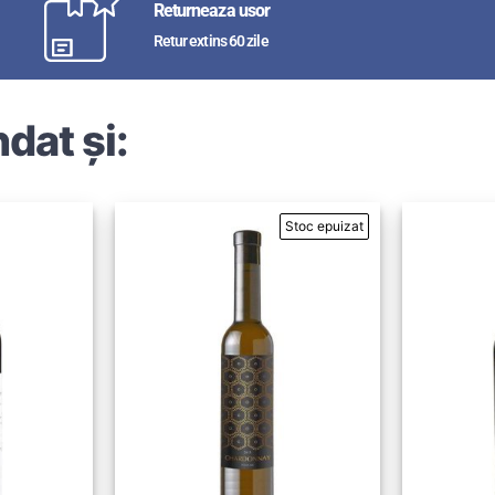
Returneaza usor
Retur extins 60 zile
dat și: