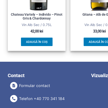
Chateau Vartely – Individo – Pinot
Gitana – Alb de 
Gris & Chardonnay
Vin Alb Sec / 0.75L
Vin Alb Sec / 
42,00
lei
33,00
lei
ADAUGĂ ÎN COȘ
ADAUGĂ ÎN C
Contact
Vizuali
Formular contact
Telefon +40 770 341 184