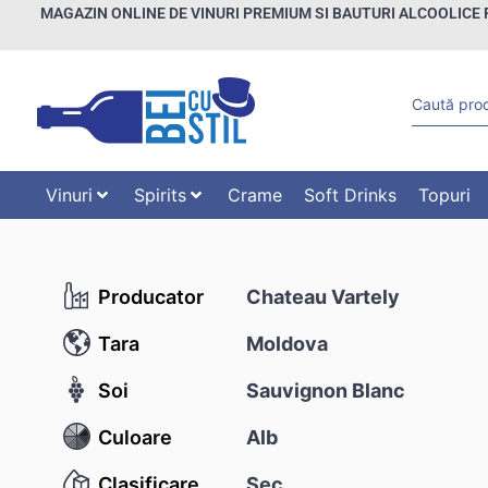
MAGAZIN ONLINE DE VINURI PREMIUM SI BAUTURI ALCOOLICE 
Vinuri
Spirits
Crame
Soft Drinks
Topuri
Producator
Chateau Vartely
Tara
Moldova
Soi
Sauvignon Blanc
Culoare
Alb
Clasificare
Sec