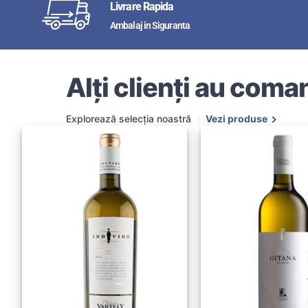
Livrare Rapida
Ambalaj in Siguranta
Alți clienți au coman
Explorează selecția noastră
Vezi produse