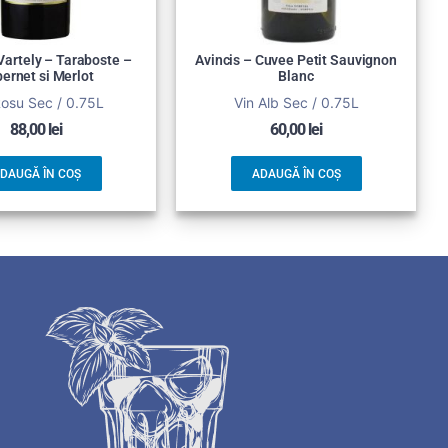
artely – Taraboste –
Avincis – Cuvee Petit Sauvignon
ernet si Merlot
Blanc
Rosu Sec / 0.75L
Vin Alb Sec / 0.75L
88,00
lei
60,00
lei
DAUGĂ ÎN COȘ
ADAUGĂ ÎN COȘ