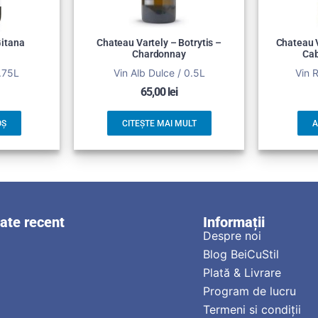
Gitana
Chateau Vartely – Botrytis –
Chateau V
Chardonnay
Cab
0.75L
Vin Alb Dulce / 0.5L
Vin 
65,00
lei
OȘ
CITEȘTE MAI MULT
A
zate recent
Informații
Despre noi
Blog BeiCuStil
Plată & Livrare
Program de lucru
Termeni si condiții