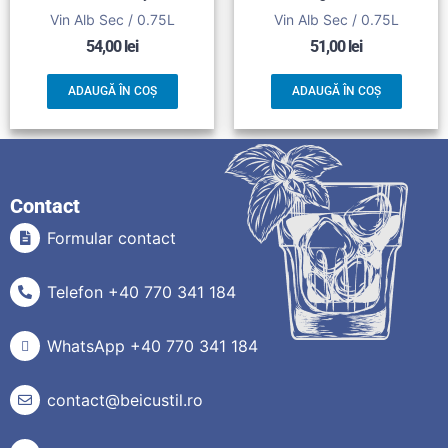
Vin Alb Sec / 0.75L
Vin Alb Sec / 0.75L
54,00
lei
51,00
lei
ADAUGĂ ÎN COȘ
ADAUGĂ ÎN COȘ
Contact
Formular contact
Telefon +40 770 341 184
WhatsApp +40 770 341 184
contact@beicustil.ro