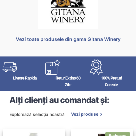
Vezi toate produsele din gama Gitana Winery
Livrare Rapida
Retur Extins 60
100% Preturi
Zile
Corecte
Alți clienți au comandat și:
Vezi produse
Explorează selecția noastră