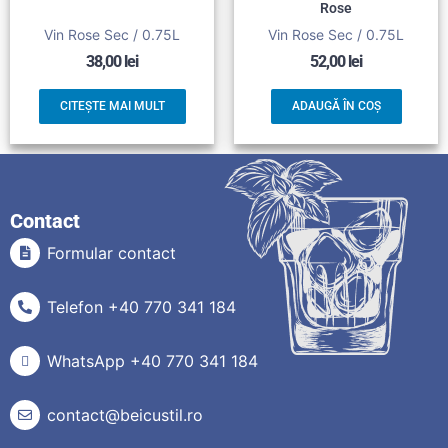
Rose
Vin Rose Sec / 0.75L
Vin Rose Sec / 0.75L
38,00
lei
52,00
lei
CITEȘTE MAI MULT
ADAUGĂ ÎN COȘ
Contact
Formular contact
Telefon +40 770 341 184
WhatsApp +40 770 341 184
contact@beicustil.ro