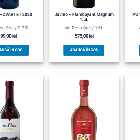
– CVARTET 2020
Davino – Flamboyant Magnum
Avi
1.5L
su Sec / 0.75L
Vin Rosu Sec / 1.5L
99,00
lei
575,00
lei
AUGĂ ÎN COȘ
ADAUGĂ ÎN COȘ