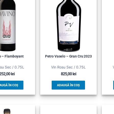
o – Flamboyant
Petro Vaselo – Gran Cru 2023
su Sec / 0.75L
Vin Rosu Sec / 0.75L
252,00
lei
825,00
lei
AUGĂ ÎN COȘ
ADAUGĂ ÎN COȘ