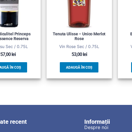
iculitel Princeps
Tenuta Ulisse – Unico Merlot
ssence Reserva
Rose
su Sec / 0.75L
Vin Rose Sec / 0.75L
57,00
lei
53,00
lei
AUGĂ ÎN COȘ
ADAUGĂ ÎN COȘ
zate recent
Informații
Despre noi