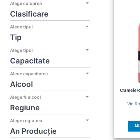
Alege culoarea
Clasificare
Alege tipul
Tip
Alege tipul
Capacitate
Alege capacitatea
Alcool
Cramele R
Alege % alcool
Vin Ro
Regiune
Alege regiunea
AD
An Producție