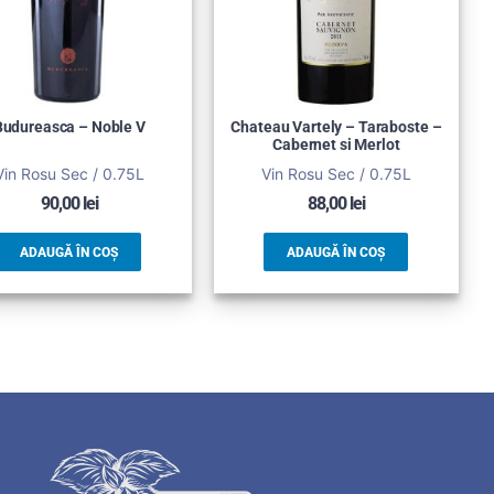
Budureasca – Noble V
Chateau Vartely – Taraboste –
Cabernet si Merlot
Vin Rosu Sec / 0.75L
Vin Rosu Sec / 0.75L
90,00
lei
88,00
lei
ADAUGĂ ÎN COȘ
ADAUGĂ ÎN COȘ