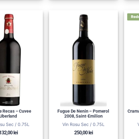
e Recas – Cuvee
Fugue De Nenin – Pomerol
Crama
Uberland
2008, Saint-Emilion
su Sec / 0.75L
Vin Rosu Sec / 0.75L
132,00
lei
250,00
lei