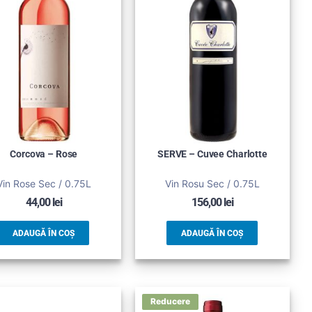
Corcova – Rose
SERVE – Cuvee Charlotte
Vin Rose Sec / 0.75L
Vin Rosu Sec / 0.75L
44,00
lei
156,00
lei
ADAUGĂ ÎN COȘ
ADAUGĂ ÎN COȘ