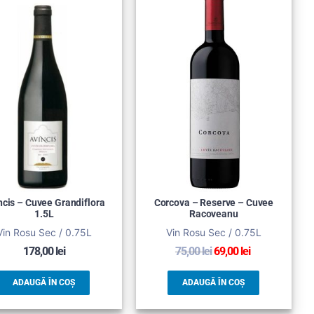
ncis – Cuvee Grandiflora
Corcova – Reserve – Cuvee
1.5L
Racoveanu
Vin Rosu Sec / 0.75L
Vin Rosu Sec / 0.75L
178,00
lei
75,00
lei
69,00
lei
ADAUGĂ ÎN COȘ
ADAUGĂ ÎN COȘ