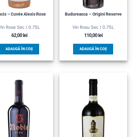
ncis – Cuvée Alexis Rose
Budureasca – Origini Reserve
Vin Rose Sec / 0.75L
Vin Rosu Sec / 0.75L
62,00
lei
110,00
lei
ADAUGĂ ÎN COȘ
ADAUGĂ ÎN COȘ