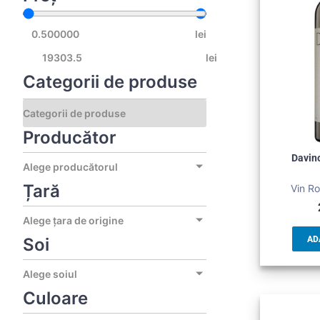
lei
lei
Categorii de produse
Producător
Davin
Alege producătorul
Țară
Vin Ro
Alege țara de origine
Soi
AD
Alege soiul
Culoare