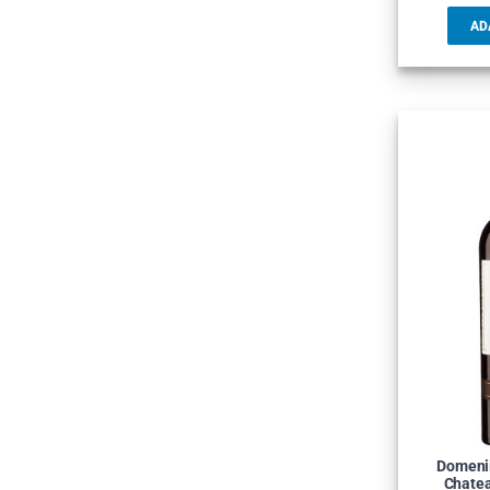
AD
Domenii
Chatea