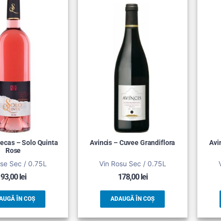
ecas – Solo Quinta
Avincis – Cuvee Grandiflora
Avi
Rose
se Sec / 0.75L
Vin Rosu Sec / 0.75L
93,00
lei
178,00
lei
AUGĂ ÎN COȘ
ADAUGĂ ÎN COȘ