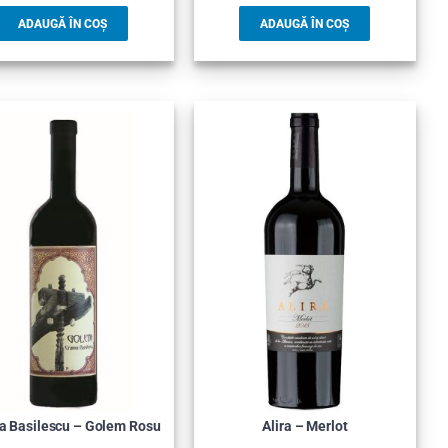
ADAUGĂ ÎN COȘ
ADAUGĂ ÎN COȘ
a Basilescu – Golem Rosu
Alira – Merlot