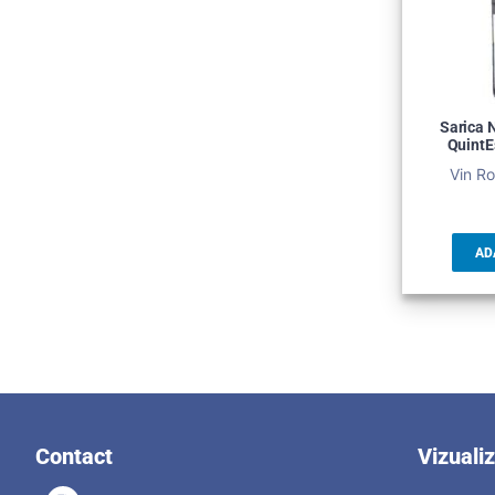
Sarica N
QuintE
Vin Ro
AD
Contact
Vizuali