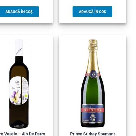
ADAUGĂ ÎN COȘ
ADAUGĂ ÎN COȘ
ro Vaselo – Alb De Petro
Prince Stirbey Spumant