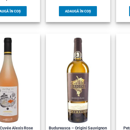
AUGĂ ÎN COȘ
ADAUGĂ ÎN COȘ
 Cuvée Alexis Rose
Budureasca – Origini Sauvignon
Pet