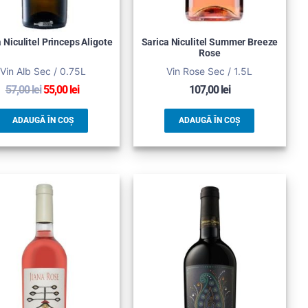
 Niculitel Princeps Aligote
Sarica Niculitel Summer Breeze
Rose
Vin Alb Sec / 0.75L
Vin Rose Sec / 1.5L
57,00
lei
55,00
lei
107,00
lei
ADAUGĂ ÎN COȘ
ADAUGĂ ÎN COȘ