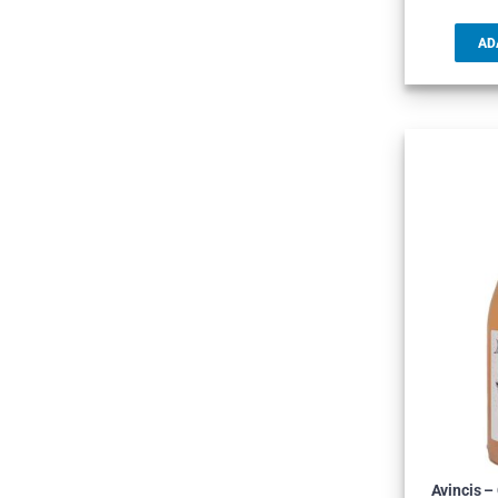
AD
Avincis –