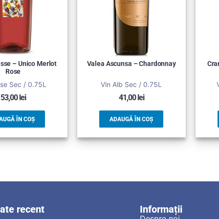
isse – Unico Merlot
Valea Ascunsa – Chardonnay
Cra
Rose
se Sec / 0.75L
Vin Alb Sec / 0.75L
53,00
lei
41,00
lei
AUGĂ ÎN COȘ
ADAUGĂ ÎN COȘ
zate recent
Informații
Despre noi