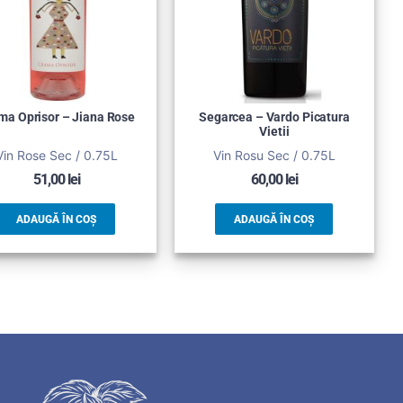
ma Oprisor – Jiana Rose
Segarcea – Vardo Picatura
Vietii
Vin Rose Sec / 0.75L
Vin Rosu Sec / 0.75L
51,00
lei
60,00
lei
ADAUGĂ ÎN COȘ
ADAUGĂ ÎN COȘ