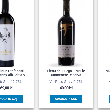
inuri Stefanesti –
Tierra del Fuego – Maule
Mi
anny Alb Editia V
Carmenere Reserva
lb Sec / 0.75L
Vin Rosu Sec / 0.75L
69,00
lei
40,00
lei
AUGĂ ÎN COȘ
ADAUGĂ ÎN COȘ