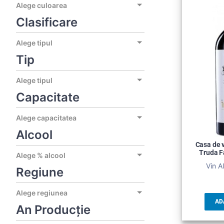
Alege culoarea
Clasificare
Alege tipul
Tip
Alege tipul
Capacitate
Alege capacitatea
Alcool
Casa de v
Truda F
Alege % alcool
Vin A
Regiune
Alege regiunea
AD
An Producție