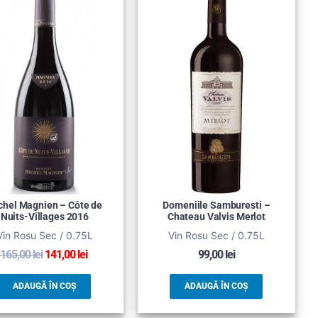
chel Magnien – Côte de
Domeniile Samburesti –
Nuits-Villages 2016
Chateau Valvis Merlot
Vin Rosu Sec / 0.75L
Vin Rosu Sec / 0.75L
165,00
lei
141,00
lei
99,00
lei
ADAUGĂ ÎN COȘ
ADAUGĂ ÎN COȘ