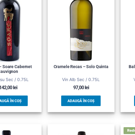
 – Soare Cabernet
Cramele Recas – Solo Quinta
Bal
Sauvignon
su Sec / 0.75L
Vin Alb Sec / 0.75L
142,00
lei
97,00
lei
AUGĂ ÎN COȘ
ADAUGĂ ÎN COȘ