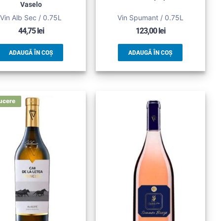
Vaselo
Vin Alb Sec / 0.75L
Vin Spumant / 0.75L
44,75
lei
123,00
lei
ADAUGĂ ÎN COȘ
ADAUGĂ ÎN COȘ