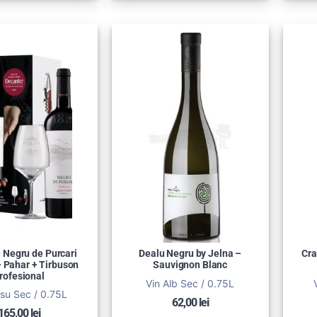
– Negru de Purcari
Dealu Negru by Jelna –
Cra
+ Pahar + Tirbuson
Sauvignon Blanc
rofesional
Vin Alb Sec / 0.75L
su Sec / 0.75L
62,00
lei
165,00
lei