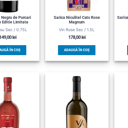
– Negru de Purcari
Sarica Niculitel Cats Rose
Sarica
 Editie Limitata
Magnum
su Sec / 0.75L
Vin Rose Sec / 1.5L
149,00
lei
178,00
lei
AUGĂ ÎN COȘ
ADAUGĂ ÎN COȘ