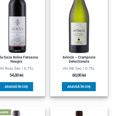
la Geza Kolna Feteasca
Avincis – Cramposie
Neagra
Selectionata
Vin Rosu Sec / 0.75L
Vin Alb Sec / 0.75L
54,00
lei
60,00
lei
ADAUGĂ ÎN COȘ
ADAUGĂ ÎN COȘ