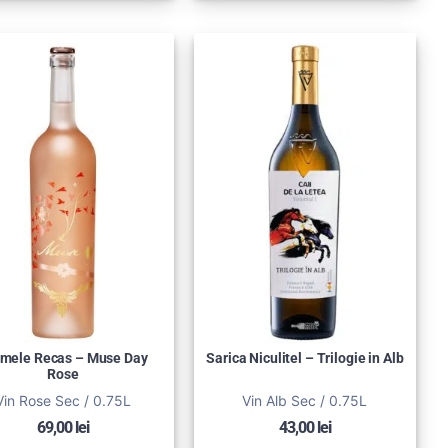
mele Recas – Muse Day
Sarica Niculitel – Trilogie in Alb
Rose
Vin Rose Sec / 0.75L
Vin Alb Sec / 0.75L
69,00
lei
43,00
lei