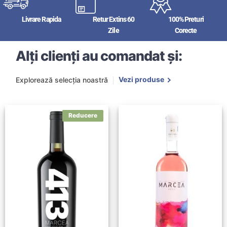
Livrare Rapida
Retur Extins 60
100% Preturi
Zile
Corecte
Alți clienți au comandat și:
Vezi produse
Explorează selecția noastră