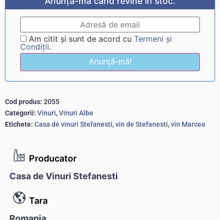
Anunță-mă când revine în stoc.
Am citit și sunt de acord cu
Termeni și
Condiții
.
Anunță-mă!
Cod produs:
2055
Categorii:
Vinuri
,
Vinuri Albe
Etichete:
Casa de vinuri Stefanesti
,
vin de Stefanesti
,
vin Marcea
Producator
Casa de Vinuri Stefanesti
Tara
Romania