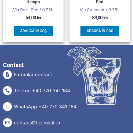
Neagra
Brut
Vin Rosu Sec / 0.75L
Vin Spumant / 0.75L
54,00
lei
89,00
lei
ADAUGĂ ÎN COȘ
ADAUGĂ ÎN COȘ
Contact
Formular contact
Telefon +40 770 341 184
WhatsApp +40 770 341 184
contact@beicustil.ro