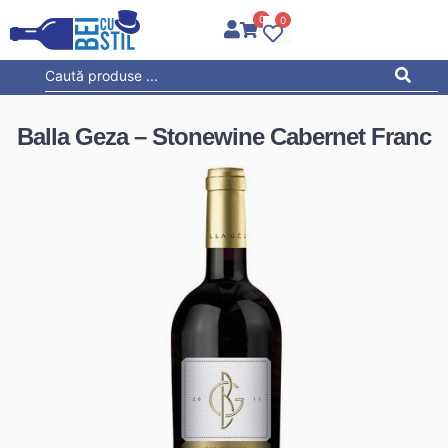
0
0
Balla Geza – Stonewine Cabernet Franc