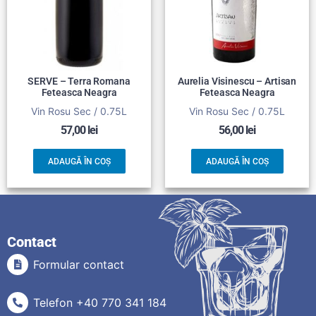
SERVE – Terra Romana
Aurelia Visinescu – Artisan
Feteasca Neagra
Feteasca Neagra
Vin Rosu Sec / 0.75L
Vin Rosu Sec / 0.75L
57,00
lei
56,00
lei
ADAUGĂ ÎN COȘ
ADAUGĂ ÎN COȘ
Contact
Formular contact
Telefon +40 770 341 184