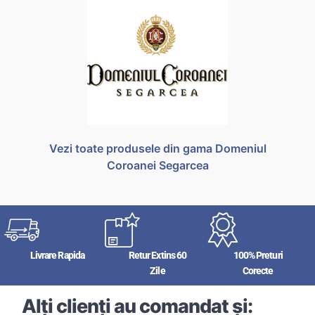
Vezi toate produsele din gama Domeniul
Coroanei Segarcea
Livrare Rapida
Retur Extins 60
100% Preturi
Zile
Corecte
Alți clienți au comandat și: