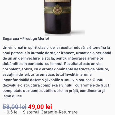
Segarcea – Prestige Merlot
Un vin creat în spirit clasic, de la recolta redusă la 6 tone/ha la
anul petrecut în butoaie de stejar francez, urmat de o perioadă
de un an de învechire la sticlă, pentru integrarea aromelor
dobândite din contactul cu lemnul. Rezultatul este un vin
corpolent, sobru, cu o aromă dominantă de fructe de pădure,
ascuţimi de ierburi aromatice, totul învelit în aroma
inconfundabilă de lemn şi vanilie a unui vin baricat. Gustul
dezvăluie o structură complexă a vinului, cu aromele de fruct
completate de nuanţe subtile de lemn prăjit, condimente şi
lemn dulce.
58,00
lei
49,00
lei
+ 0,5 lei - Sistemul Garanție-Returnare