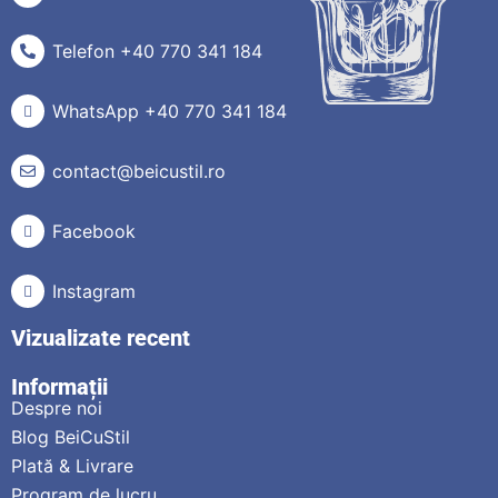
Telefon +40 770 341 184
WhatsApp +40 770 341 184
contact@beicustil.ro
Facebook
Instagram
Vizualizate recent
Informații
Despre noi
Blog BeiCuStil
Plată & Livrare
Program de lucru