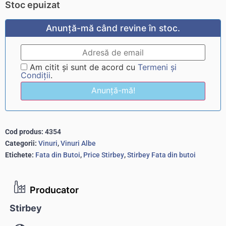
Stoc epuizat
Anunță-mă când revine în stoc.
Am citit și sunt de acord cu
Termeni și
Condiții
.
Anunță-mă!
Cod produs:
4354
Categorii:
Vinuri
,
Vinuri Albe
Etichete:
Fata din Butoi
,
Price Stirbey
,
Stirbey Fata din butoi
Producator
Stirbey