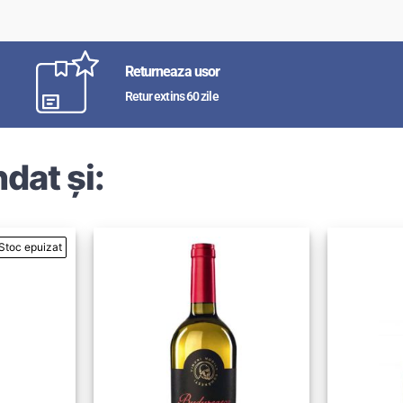
Returneaza usor
Retur extins 60 zile
dat și: