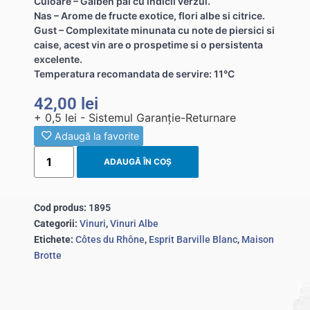
Culoare – Galben pal cu indicii verzui.
Nas – Arome de fructe exotice, flori albe si citrice.
Gust – Complexitate minunata cu note de piersici si
caise, acest vin are o prospetime si o persistenta
excelente.
Temperatura recomandata de servire: 11°C
42,00
lei
+ 0,5 lei - Sistemul Garanție-Returnare
Adaugă la favorite
ADAUGĂ ÎN COȘ
Cod produs:
1895
Categorii:
Vinuri
,
Vinuri Albe
Etichete:
Côtes du Rhône
,
Esprit Barville Blanc
,
Maison
Brotte