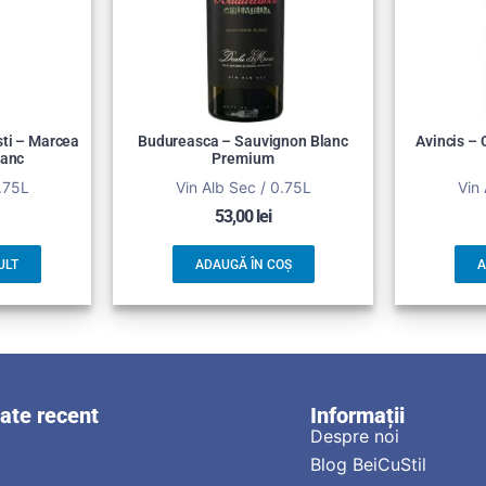
sti – Marcea
Budureasca – Sauvignon Blanc
Avincis –
lanc
Premium
0.75L
Vin Alb Sec / 0.75L
Vin 
53,00
lei
ULT
ADAUGĂ ÎN COȘ
A
zate recent
Informații
Despre noi
Blog BeiCuStil