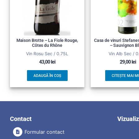
Maison Brotte – La Fiole Rouge,
Casa de vinuri Stefane
Côtes du Rhône
– Sauvignon B
Vin Rosu Sec / 0.75L
Vin Alb Sec / 
43,00
lei
29,00
lei
ADAUGĂ ÎN COȘ
CITEȘTE MAI M
Contact
Vizuali
Formular contact