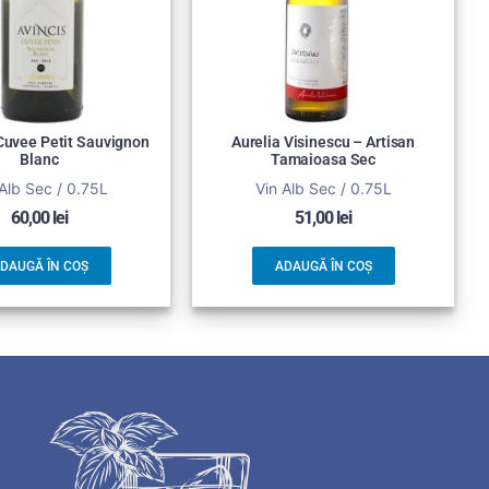
 Cuvee Petit Sauvignon
Aurelia Visinescu – Artisan
Blanc
Tamaioasa Sec
Alb Sec / 0.75L
Vin Alb Sec / 0.75L
60,00
lei
51,00
lei
DAUGĂ ÎN COȘ
ADAUGĂ ÎN COȘ