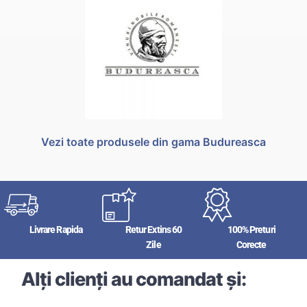
Vezi toate produsele din gama Budureasca
Livrare Rapida
Retur Extins 60
100% Preturi
Zile
Corecte
Alți clienți au comandat și: