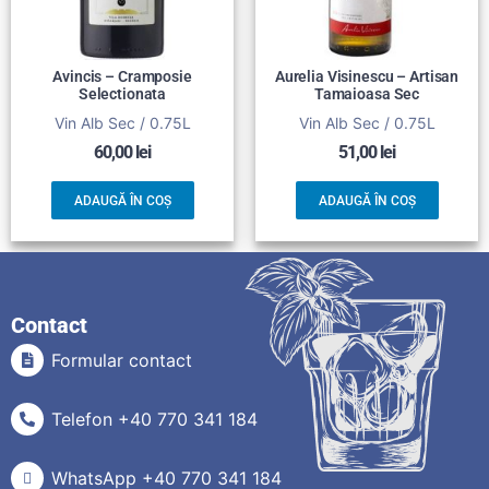
Avincis – Cramposie
Aurelia Visinescu – Artisan
Selectionata
Tamaioasa Sec
Vin Alb Sec / 0.75L
Vin Alb Sec / 0.75L
60,00
lei
51,00
lei
ADAUGĂ ÎN COȘ
ADAUGĂ ÎN COȘ
Contact
Formular contact
Telefon +40 770 341 184
WhatsApp +40 770 341 184