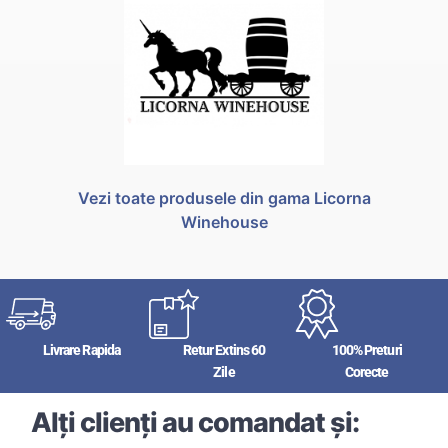
Vezi toate produsele din gama Licorna
Winehouse
Livrare Rapida
Retur Extins 60
100% Preturi
Zile
Corecte
Alți clienți au comandat și: