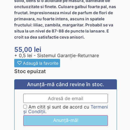
solid, dens si o aciditate pe masura, dantelate de
onctuozitate si finete. Culoare galbui foarte pal, nas
fructat. Impresioneaza mixul de parfum de flori de
primavara, nu foarte intens, ascuns in spatele
fructului: liliac, zambila, margaritar. Probabil se va
situa la un nivel de 87-88 de puncte la lansare. E
croit sa dea satisfactie ceva anisori.
55,00
lei
+ 0,5 lei - Sistemul Garanție-Returnare
Adaugă la favorite
Stoc epuizat
Anunță-mă când revine în stoc.
Am citit și sunt de acord cu
Termeni
și Condiții
.
Anunță-mă!