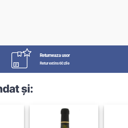
Returneaza usor
Retur extins 60 zile
dat și: