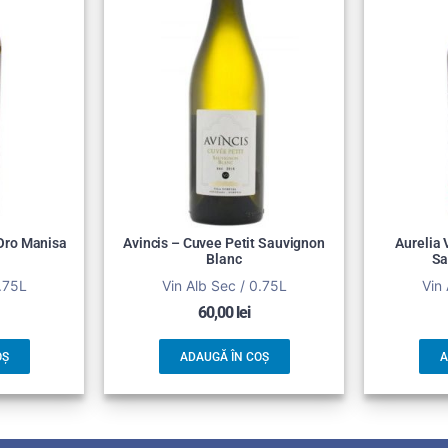
 Oro Manisa
Avincis – Cuvee Petit Sauvignon
Aurelia 
Blanc
Sa
0.75L
Vin Alb Sec / 0.75L
Vin 
60,00
lei
OȘ
ADAUGĂ ÎN COȘ
A