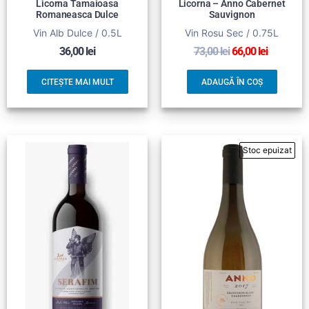
Licorna Tamaioasa
Licorna – Anno Cabernet
Romaneasca Dulce
Sauvignon
Vin Alb Dulce / 0.5L
Vin Rosu Sec / 0.75L
36,00
lei
73,00
lei
66,00
lei
CITEȘTE MAI MULT
ADAUGĂ ÎN COȘ