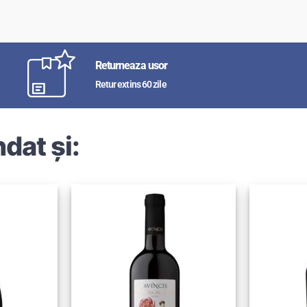
Returneaza usor
Retur extins 60 zile
dat și: