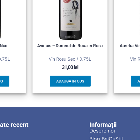
 Noir
Avincis – Domnul de Roua in Rosu
Aurelia V
0.75L
Vin Rosu Sec / 0.75L
Vin 
31,00
lei
OȘ
ADAUGĂ ÎN COȘ
A
zate recent
Informații
Despre noi
Blog BeiCuStil