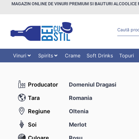
MAGAZIN ONLINE DE VINURI PREMIUM SI BAUTURI ALCOOLICE 
Vinuri
Spirits
Crame
Soft Drinks
Topuri
Producator
Domeniul Dragasi
Tara
Romania
Regiune
Oltenia
Soi
Merlot
Culoare
Rosu