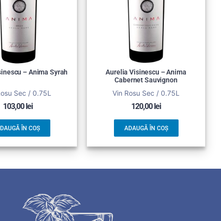
isinescu – Anima Syrah
Aurelia Visinescu – Anima
Cabernet Sauvignon
Rosu Sec / 0.75L
Vin Rosu Sec / 0.75L
103,00
lei
120,00
lei
DAUGĂ ÎN COȘ
ADAUGĂ ÎN COȘ