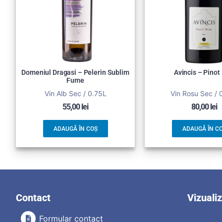
Domeniul Dragasi – Pelerin Sublim
Avincis – Pinot
Fume
Vin Alb Sec / 0.75L
Vin Rosu Sec / 
55,00
lei
80,00
lei
ADAUGĂ ÎN COȘ
ADAUGĂ ÎN C
Contact
Vizuali
Formular contact