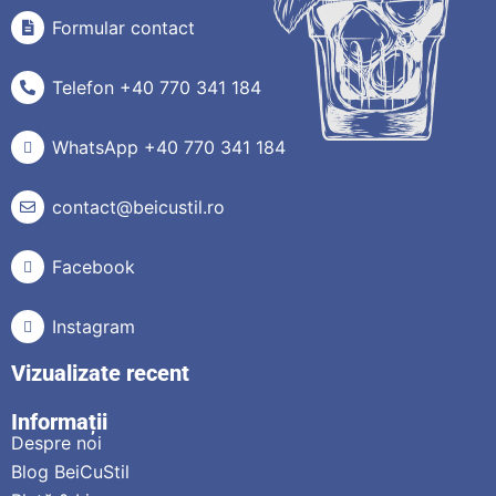
Formular contact
Telefon +40 770 341 184
WhatsApp +40 770 341 184
contact@beicustil.ro
Facebook
Instagram
Vizualizate recent
Informații
Despre noi
Blog BeiCuStil