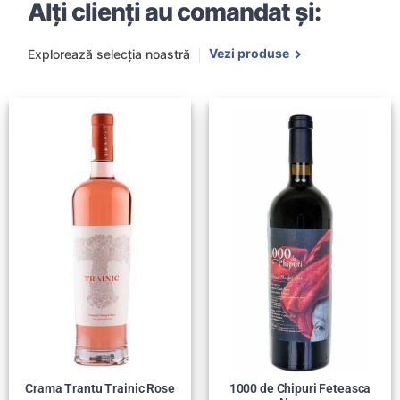
Alți clienți au comandat și:
Vezi produse
Explorează selecția noastră
Crama Trantu Trainic Rose
1000 de Chipuri Feteasca