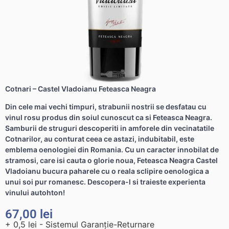
Cotnari – Castel Vladoianu Feteasca Neagra
Din cele mai vechi timpuri, strabunii nostrii se desfatau cu
vinul rosu produs din soiul cunoscut ca si Feteasca Neagra.
Samburii de struguri descoperiti in amforele din vecinatatile
Cotnarilor, au conturat ceea ce astazi, indubitabil, este
emblema oenologiei din Romania. Cu un caracter innobilat de
stramosi, care isi cauta o glorie noua, Feteasca Neagra Castel
Vladoianu bucura paharele cu o reala sclipire oenologica a
unui soi pur romanesc. Descopera-l si traieste experienta
vinului autohton!
67,00
lei
+ 0,5 lei - Sistemul Garanție-Returnare