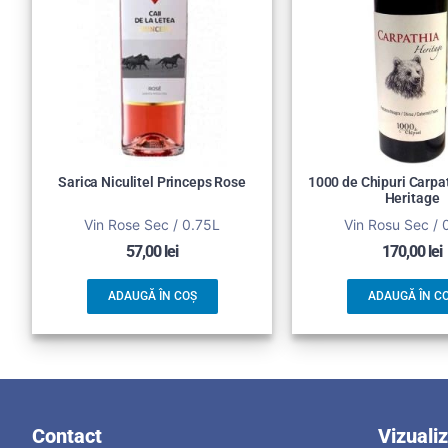
Sarica Niculitel Princeps Rose
1000 de Chipuri Carpat
Heritage
Vin Rose Sec / 0.75L
Vin Rosu Sec / 
57,00
lei
170,00
lei
ADAUGĂ ÎN COȘ
ADAUGĂ ÎN C
Contact
Vizuali