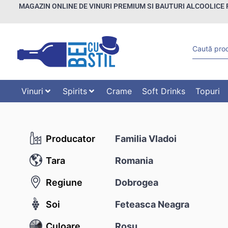
MAGAZIN ONLINE DE VINURI PREMIUM SI BAUTURI ALCOOLICE 
Vinuri
Spirits
Crame
Soft Drinks
Topuri
Producator
Familia Vladoi
Tara
Romania
Regiune
Dobrogea
Soi
Feteasca Neagra
Culoare
Rosu