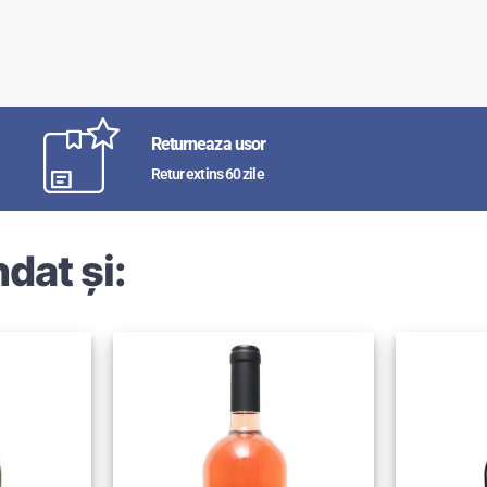
Returneaza usor
Retur extins 60 zile
dat și: