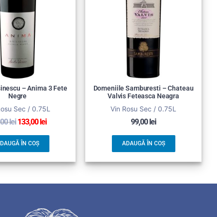
sinescu – Anima 3 Fete
Domeniile Samburesti – Chateau
Negre
Valvis Feteasca Neagra
Rosu Sec / 0.75L
Vin Rosu Sec / 0.75L
,00
lei
133,00
lei
99,00
lei
DAUGĂ ÎN COȘ
ADAUGĂ ÎN COȘ