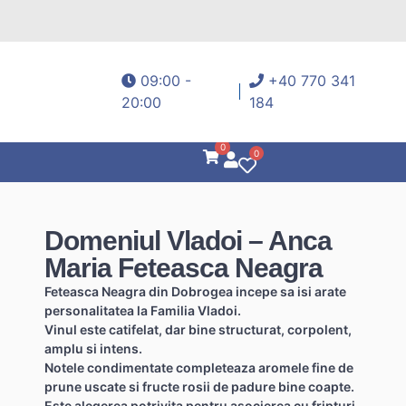
09:00 -
+40 770 341
20:00
184
0
0
Domeniul Vladoi – Anca
Maria Feteasca Neagra
Feteasca Neagra din Dobrogea incepe sa isi arate
personalitatea la Familia Vladoi.
Vinul este catifelat, dar bine structurat, corpolent,
amplu si intens.
Notele condimentate completeaza aromele fine de
prune uscate si fructe rosii de padure bine coapte.
Este alegerea potrivita pentru asocierea cu fripturi