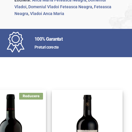
Etichete:
Anca Maria Feteasca Neagra
,
Domeniul
Vladoi
,
Domeniul Vladoi Feteasca Neagra
,
Feteasca
Neagra
,
Vladoi Anca Maria
100% Garantat
Preturi corecte