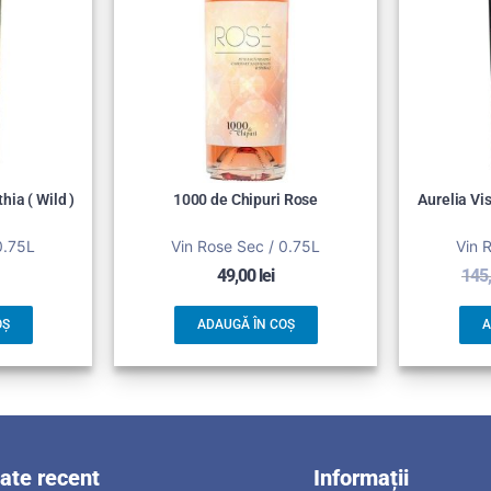
hia ( Wild )
1000 de Chipuri Rose
Aurelia Vi
0.75L
Vin Rose Sec / 0.75L
Vin 
49,00
lei
145
OȘ
ADAUGĂ ÎN COȘ
A
zate recent
Informații