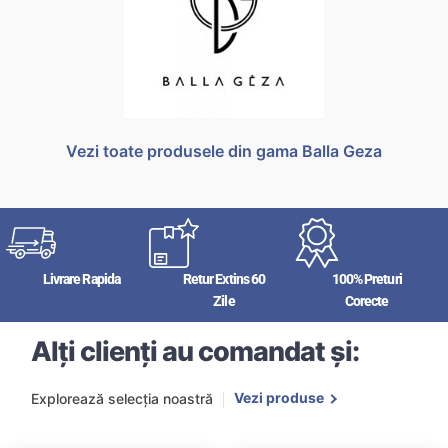
Vezi toate produsele din gama Balla Geza
Livrare Rapida
Retur Extins 60
100% Preturi
Zile
Corecte
Alți clienți au comandat și:
Vezi produse
Explorează selecția noastră