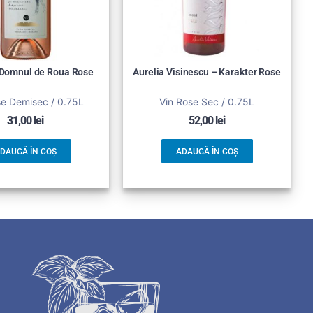
 Domnul de Roua Rose
Aurelia Visinescu – Karakter Rose
se Demisec / 0.75L
Vin Rose Sec / 0.75L
31,00
lei
52,00
lei
DAUGĂ ÎN COȘ
ADAUGĂ ÎN COȘ