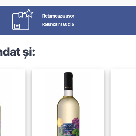
Returneaza usor
Retur extins 60 zile
dat și: