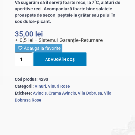
Vă sugerăm să îl serviți foarte rece, la 7˚C, alături de
aperitive reci. Acompaniază foarte bine salatele
proaspete de sezon, peștele la grătar sau puiul în
sos dulce-picant.
35,00
lei
+ 0,5 lei - Sistemul Garanție-Returnare
Adaugă la favorite
ADAUGĂ ÎN COȘ
Cod produs:
4293
Categorii:
Vinuri
,
Vinuri Rose
Etichete:
Avincis
,
Crama Avincis
,
Vila Dobrusa
,
Vila
Dobrusa Rose