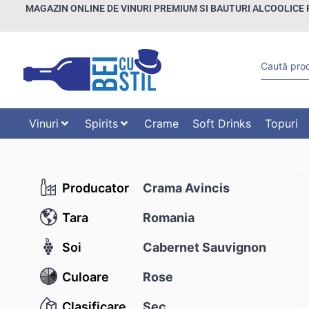
MAGAZIN ONLINE DE VINURI PREMIUM SI BAUTURI ALCOOLICE 
Vinuri
Spirits
Crame
Soft Drinks
Topuri
Producator
Crama Avincis
Tara
Romania
Soi
Cabernet Sauvignon
Culoare
Rose
Clasificare
Sec