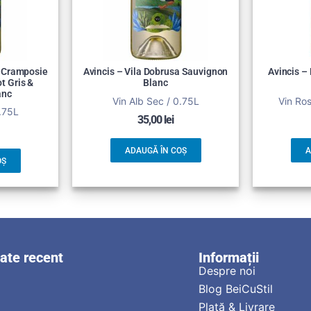
a Cramposie
Avincis – Vila Dobrusa Sauvignon
Avincis –
t Gris &
Blanc
anc
Vin Alb Sec / 0.75L
Vin Ro
0.75L
35,00
lei
ADAUGĂ ÎN COȘ
A
OȘ
zate recent
Informații
Despre noi
Blog BeiCuStil
Plată & Livrare