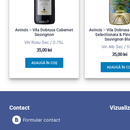
Avincis – Vila Dobrusa Cabernet
Avincis – Vila Dobrus
Sauvignon
Selectionata & Pino
Sauvignon Bl
Vin Rosu Sec / 0.75L
Vin Alb Sec / 
35,00
lei
35,00
lei
ADAUGĂ ÎN COȘ
ADAUGĂ ÎN C
Contact
Vizuali
Formular contact