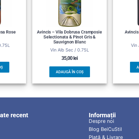
usa Rose
Avincis – Vila Dobrusa Cramposie
Avincis
Selectionata & Pinot Gris &
Sauvignon Blanc
0.75L
Vin 
Vin Alb Sec / 0.75L
35,00
lei
OȘ
A
ADAUGĂ ÎN COȘ
zate recent
Informații
Despre noi
Blog BeiCuStil
Plată & Livrare