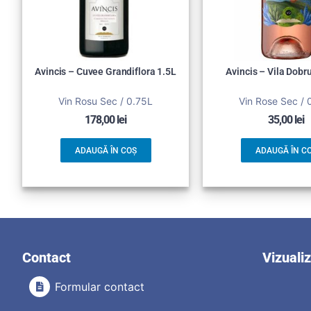
Avincis – Cuvee Grandiflora 1.5L
Avincis – Vila Dobr
Vin Rosu Sec / 0.75L
Vin Rose Sec / 
178,00
lei
35,00
lei
ADAUGĂ ÎN COȘ
ADAUGĂ ÎN C
Contact
Vizuali
Formular contact