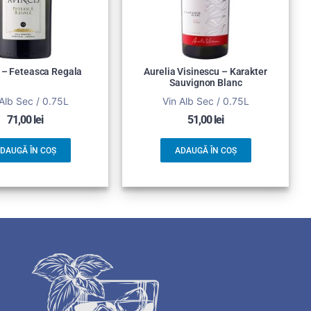
 – Feteasca Regala
Aurelia Visinescu – Karakter
Sauvignon Blanc
Alb Sec / 0.75L
Vin Alb Sec / 0.75L
71,00
lei
51,00
lei
DAUGĂ ÎN COȘ
ADAUGĂ ÎN COȘ