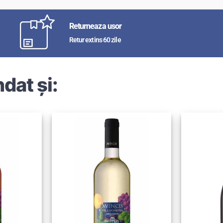
Returneaza usor
Retur extins 60 zile
dat și: