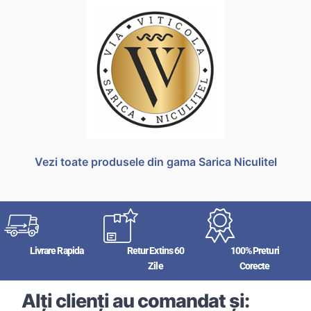
Vezi toate produsele din gama Sarica Niculitel
Livrare Rapida
Retur Extins 60
100% Preturi
Zile
Corecte
Alți clienți au comandat și: