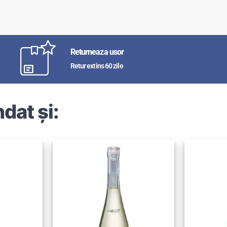
Returneaza usor
Retur extins 60 zile
dat și: