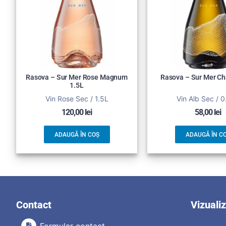
Rasova – Sur Mer Rose Magnum
Rasova – Sur Mer C
1.5L
Vin Rose Sec / 1.5L
Vin Alb Sec / 
120,00
lei
58,00
lei
ADAUGĂ ÎN COȘ
ADAUGĂ ÎN C
Contact
Vizuali