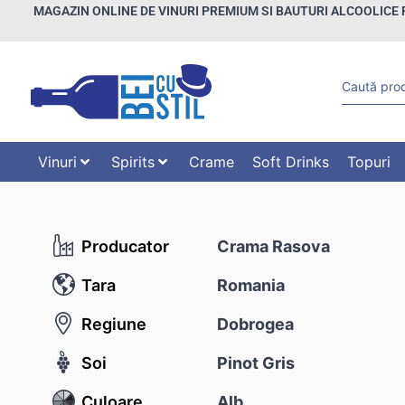
MAGAZIN ONLINE DE VINURI PREMIUM SI BAUTURI ALCOOLICE 
Vinuri
Spirits
Crame
Soft Drinks
Topuri
Producator
Crama Rasova
Tara
Romania
Regiune
Dobrogea
Soi
Pinot Gris
Culoare
Alb