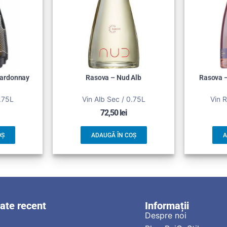
hardonnay
Rasova – Nud Alb
Rasova –
0.75L
Vin Alb Sec / 0.75L
Vin R
72,50
lei
OȘ
ADAUGĂ ÎN COȘ
A
zate recent
Informații
Despre noi