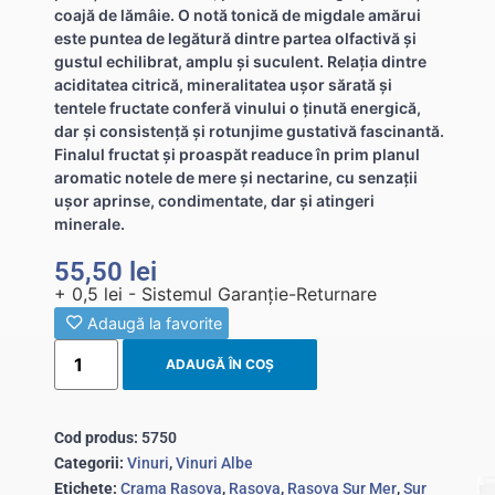
coajă de lămâie. O notă tonică de migdale amărui
este puntea de legătură dintre partea olfactivă şi
gustul echilibrat, amplu şi suculent. Relaţia dintre
aciditatea citrică, mineralitatea uşor sărată şi
tentele fructate conferă vinului o ţinută energică,
dar şi consistenţă şi rotunjime gustativă fascinantă.
Finalul fructat şi proaspăt readuce în prim planul
aromatic notele de mere şi nectarine, cu senzaţii
uşor aprinse, condimentate, dar şi atingeri
minerale.
55,50
lei
+ 0,5 lei - Sistemul Garanție-Returnare
Adaugă la favorite
ADAUGĂ ÎN COȘ
Cod produs:
5750
Categorii:
Vinuri
,
Vinuri Albe
Etichete:
Crama Rasova
,
Rasova
,
Rasova Sur Mer
,
Sur