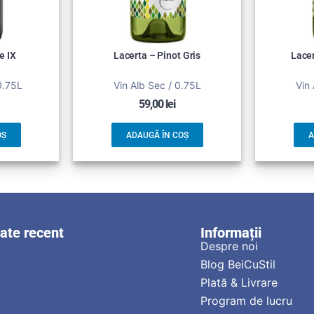
e IX
Lacerta – Pinot Gris
Lace
0.75L
Vin Alb Sec / 0.75L
Vin 
59,00
lei
OȘ
ADAUGĂ ÎN COȘ
A
zate recent
Informații
Despre noi
Blog BeiCuStil
Plată & Livrare
Program de lucru