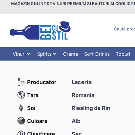
MAGAZIN ONLINE DE VINURI PREMIUM SI BAUTURI ALCOOLICE 
Vinuri
Spirits
Crame
Soft Drinks
Topuri
Producator
Lacerta
Tara
Romania
Soi
Riesling de Rin
Culoare
Alb
Clasificare
Sec