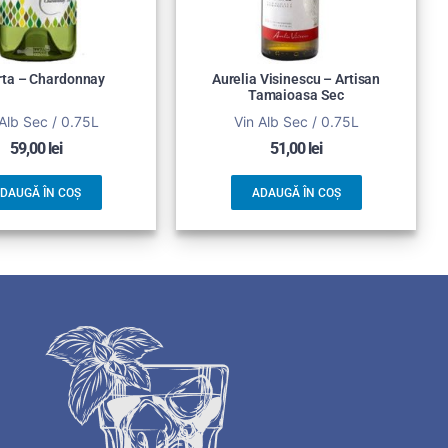
rta – Chardonnay
Aurelia Visinescu – Artisan
Tamaioasa Sec
Alb Sec / 0.75L
Vin Alb Sec / 0.75L
59,00
lei
51,00
lei
DAUGĂ ÎN COȘ
ADAUGĂ ÎN COȘ