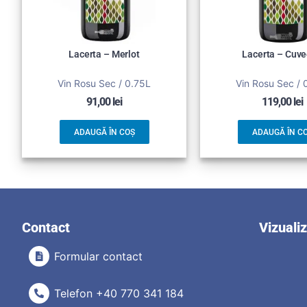
Lacerta – Merlot
Lacerta – Cuve
Vin Rosu Sec / 0.75L
Vin Rosu Sec / 
91,00
lei
119,00
lei
ADAUGĂ ÎN COȘ
ADAUGĂ ÎN C
Contact
Vizuali
Formular contact
Telefon +40 770 341 184