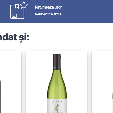
Returneaza usor
Retur extins 60 zile
dat și: