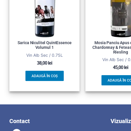
Sarica Niculitel QuintEssence
Mosia Panciu Apus 
Volumul 1
Chardonnay & Feteas
Riesling
Vin Alb Sec / 0.75L
Vin Alb Sec / 
38,00
lei
45,00
lei
ADAUGĂ ÎN COȘ
ADAUGĂ ÎN C
Contact
Vizuali