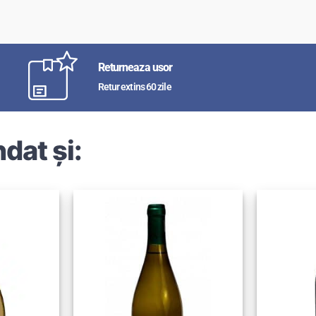
Returneaza usor
Retur extins 60 zile
dat și: