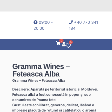
09:00 -
+40 770 341
20:00
184
0
0
Gramma Wines –
Feteasca Alba
Gramma Wines – Feteasca Alba
Descriere: Aparută pe teritoriul istoric al Moldovei,
Feteasca albă a fost cunoscută în popor și sub
denumirea de Poama fetei.
Gustul este echilibrat, generos, delicat, lăsând o
impresie placută de rotund și catifelat cu o aromă