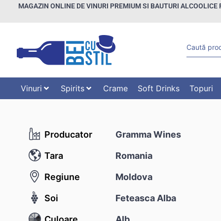
MAGAZIN ONLINE DE VINURI PREMIUM SI BAUTURI ALCOOLICE 
Vinuri
Spirits
Crame
Soft Drinks
Topuri
Producator
Gramma Wines
Tara
Romania
Regiune
Moldova
Soi
Feteasca Alba
Culoare
Alb