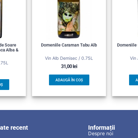
de Soare
Domeniile Caraman Tabu Alb
Domeniile
ca Alba &
Vin Alb Demisec / 0.75L
Vin 
0.75L
31,00
lei
ADAUGĂ ÎN COȘ
A
OȘ
zate recent
Informații
Despre noi