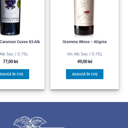
 Caraman Cuvee 83 Alb
Gramma Wines – Aligote
Alb Sec / 0.75L
Vin Alb Sec / 0.75L
77,00
lei
49,00
lei
DAUGĂ ÎN COȘ
ADAUGĂ ÎN COȘ