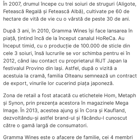
În 2007, drumul începe cu trei soiuri de struguri (Aligote,
Fetească Regală și Fetească Albă), cultivate pe 60 de
hectare de vită de vie cu o vârstă de peste 30 de ani.
După 3 ani, în 2010, Gramma Wines își face lansarea în
piață, țintind încă de la început canalul HoReCa. Au
început timid, cu o producție de 100.000 de sticle din
cele 3 soiuri, însă lucrurile se vor schimba pentru ei în
2012, când iau contact cu proprietarul RiJT Japan la
festivalul Provino din Iași. Astfel, după o vizită a
acestuia la cramă, familia Olteanu semnează un contract
de export, vinurile lor cucerind piața japoneză.
Zona de retail a fost atacată cu etichetele Hom, Metaph
și Synon, prin prezența acestora în magazinele Mega
Image. În 2013, acestea ajung și în Cora și Kaufland,
dezvoltându-și astfel brand-ul și făcându-l cunoscut
către o gamă largă de consumatori.
Gramma Wines este o afacere de familie, cei 4 membri