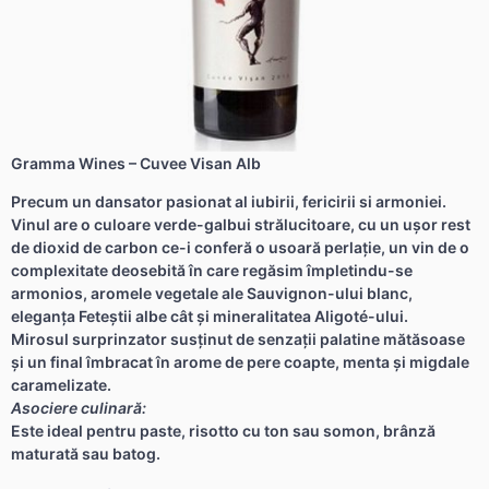
Gramma Wines – Cuvee Visan Alb
Precum un dansator pasionat al iubirii, fericirii si armoniei.
Vinul are o culoare verde-galbui strălucitoare, cu un ușor rest
de dioxid de carbon ce-i conferă o usoară perlație, un vin de o
complexitate deosebită în care regăsim împletindu-se
armonios, aromele vegetale ale Sauvignon-ului blanc,
eleganța Feteștii albe cât și mineralitatea Aligoté-ului.
Mirosul surprinzator susținut de senzații palatine mătăsoase
și un final îmbracat în arome de pere coapte, menta și migdale
caramelizate.
Asociere culinară:
Este ideal pentru paste, risotto cu ton sau somon, brânză
maturată sau batog.