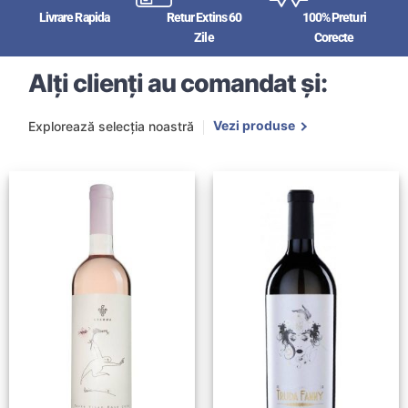
Livrare Rapida
Retur Extins 60
100% Preturi
Zile
Corecte
Alți clienți au comandat și:
Vezi produse
Explorează selecția noastră