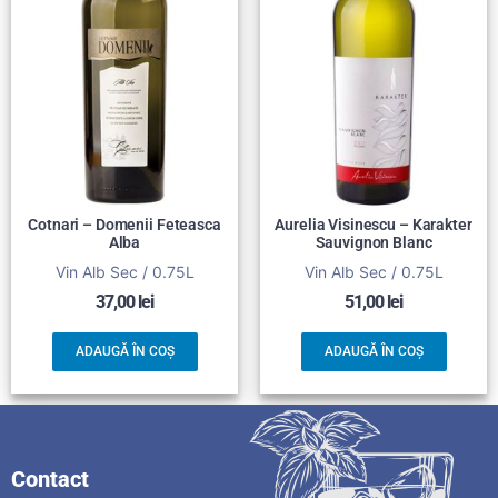
Cotnari – Domenii Feteasca
Aurelia Visinescu – Karakter
Alba
Sauvignon Blanc
Vin Alb Sec / 0.75L
Vin Alb Sec / 0.75L
37,00
lei
51,00
lei
ADAUGĂ ÎN COȘ
ADAUGĂ ÎN COȘ
Contact