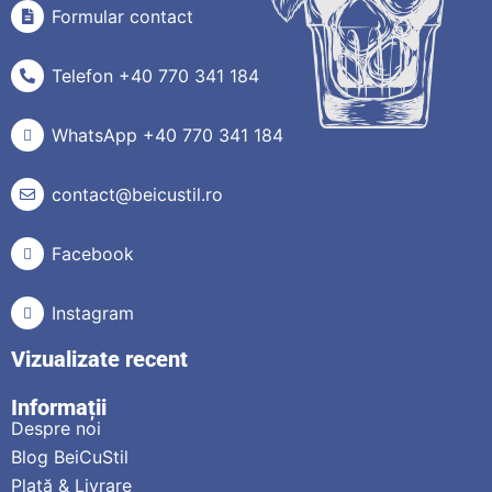
Formular contact
Telefon +40 770 341 184
WhatsApp +40 770 341 184
contact@beicustil.ro
Facebook
Instagram
Vizualizate recent
Informații
Despre noi
Blog BeiCuStil
Plată & Livrare