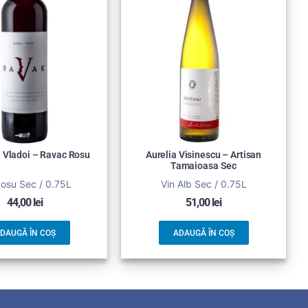
 Vladoi – Ravac Rosu
Aurelia Visinescu – Artisan
Tamaioasa Sec
Rosu Sec / 0.75L
Vin Alb Sec / 0.75L
44,00
lei
51,00
lei
DAUGĂ ÎN COȘ
ADAUGĂ ÎN COȘ