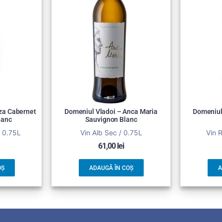
zza Cabernet
Domeniul Vladoi – Anca Maria
Domeniul
lanc
Sauvignon Blanc
/ 0.75L
Vin Alb Sec / 0.75L
Vin 
61,00
lei
OȘ
ADAUGĂ ÎN COȘ
A