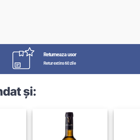
Returneaza usor
Retur extins 60 zile
dat și: