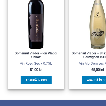
Domeniul Vladoi – Ion Vladoi
Domeniul Vladoi – Bri
Shiraz
Sauvignon In B
Vin Rosu Sec / 0.75L
Vin Alb Demisec 
81,00
lei
65,00
lei
ADAUGĂ ÎN COȘ
ADAUGĂ ÎN C