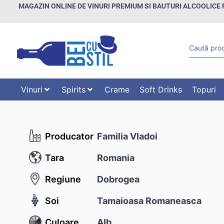
MAGAZIN ONLINE DE VINURI PREMIUM SI BAUTURI ALCOOLICE 
Vinuri
Spirits
Crame
Soft Drinks
Topuri
Producator
Familia Vladoi
Tara
Romania
Regiune
Dobrogea
Soi
Tamaioasa Romaneasca
Culoare
Alb