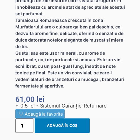
prelungit de zile insorite care rasfata strugurii si-i
innobileaza cu aromele atat de apreciate ale acestui
soi parfumat.
Tamaioasa Romaneasca crescuta în zona
Murfatlarului are o culoare galben pai deschis, ce
dezvolta arome fine, delicate, oferind o senzatie de
dulce datorata notelor elegante de muscat si miere
de tei.
Gustul sau este usor mineral, cu arome de
portocale, coji de portocale si ananas. Este un vin
echilibrat, cu un post-gust lung, insotit de note
tonice pe final. Este un vin convivial, pe care-l
vedem alaturi de branzeturi cu mucegai, branzeturi
fermentate și aperitive.
61,00
lei
+ 0,5 lei - Sistemul Garanție-Returnare
Adaugă la favorite
ADAUGĂ ÎN COȘ