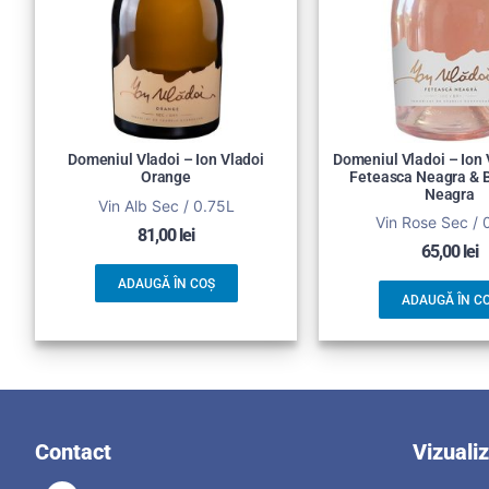
Domeniul Vladoi – Ion Vladoi
Domeniul Vladoi – Ion 
Orange
Feteasca Neagra & 
Neagra
Vin Alb Sec / 0.75L
Vin Rose Sec / 
81,00
lei
65,00
lei
ADAUGĂ ÎN COȘ
ADAUGĂ ÎN C
Contact
Vizuali