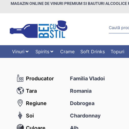
MAGAZIN ONLINE DE VINURI PREMIUM SI BAUTURI ALCOOLICE 
Vinuri
Spirits
Crame
Soft Drinks
Topuri
Producator
Familia Vladoi
Tara
Romania
Regiune
Dobrogea
Soi
Chardonnay
Culoare
Alb