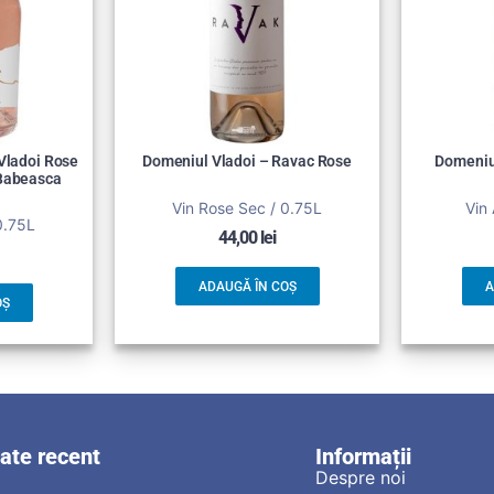
Vladoi Rose
Domeniul Vladoi – Ravac Rose
Domeniul
Babeasca
Vin Rose Sec / 0.75L
Vin 
0.75L
44,00
lei
ADAUGĂ ÎN COȘ
A
OȘ
zate recent
Informații
Despre noi