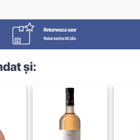
Returneaza usor
Retur extins 60 zile
dat și: