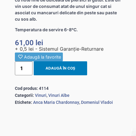
vin usor de consumat atat de unul singur cat si
asociat cu mancaruri delicate din peste sau paste
cu sos alb.
Temperatura de servire 6-8ᵒC.
61,00
lei
+ 0,5 lei - Sistemul Garanție-Returnare
Adaugă la favorite
ADAUGĂ ÎN COȘ
Cod produs:
4114
Categorii:
Vinuri
,
Vinuri Albe
Etichete:
Anca Maria Chardonnay
,
Domeniul Vladoi