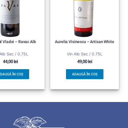
 Vladoi – Ravac Alb
Aurelia Visinescu – Artisan White
Alb Sec / 0.75L
Vin Alb Sec / 0.75L
44,00
lei
49,00
lei
DAUGĂ ÎN COȘ
ADAUGĂ ÎN COȘ