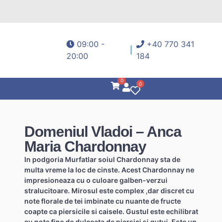
09:00 -
+40 770 341
20:00
184
0
0
Domeniul Vladoi – Anca
Maria Chardonnay
In podgoria Murfatlar soiul Chardonnay sta de
multa vreme la loc de cinste. Acest Chardonnay ne
impresioneaza cu o culoare galben-verzui
stralucitoare. Mirosul este complex ,dar discret cu
note florale de tei imbinate cu nuante de fructe
coapte ca piersicile si caisele. Gustul este echilibrat
cu note fine de dulceata de piersici si gutui. Este un