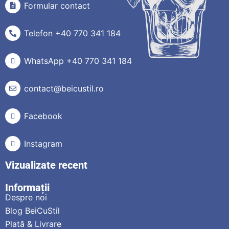
Formular contact
Telefon +40 770 341 184
WhatsApp +40 770 341 184
contact@beicustil.ro
Facebook
Instagram
Vizualizate recent
Informații
Despre noi
Blog BeiCuStil
Plată & Livrare