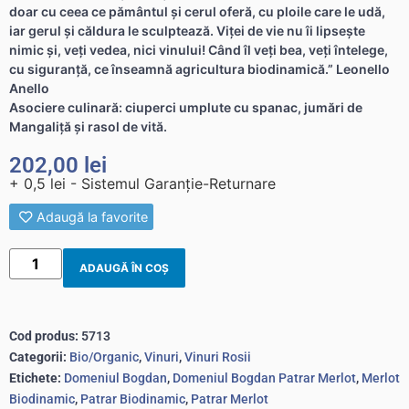
doar cu ceea ce pământul și cerul oferă, cu ploile care le udă,
iar gerul și căldura le sculptează. Viței de vie nu îi lipsește
nimic și, veți vedea, nici vinului! Când îl veți bea, veți întelege,
cu siguranță, ce înseamnă agricultura biodinamică.” Leonello
Anello
Asociere culinară: ciuperci umplute cu spanac, jumări de
Mangaliță și rasol de vită.
202,00
lei
+ 0,5 lei - Sistemul Garanție-Returnare
Adaugă la favorite
ADAUGĂ ÎN COȘ
Cod produs:
5713
Categorii:
Bio/Organic
,
Vinuri
,
Vinuri Rosii
Etichete:
Domeniul Bogdan
,
Domeniul Bogdan Patrar Merlot
,
Merlot
Biodinamic
,
Patrar Biodinamic
,
Patrar Merlot