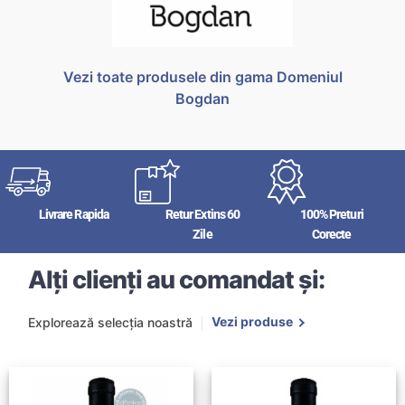
Vezi toate produsele din gama Domeniul
Bogdan
Livrare Rapida
Retur Extins 60
100% Preturi
Zile
Corecte
Alți clienți au comandat și:
Vezi produse
Explorează selecția noastră