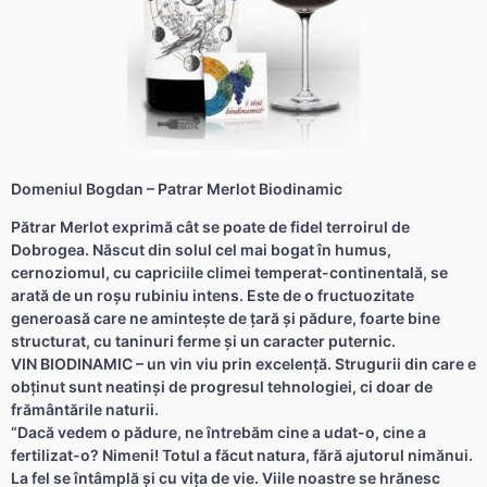
Domeniul Bogdan – Patrar Merlot Biodinamic
Pătrar Merlot exprimă cât se poate de fidel terroirul de
Dobrogea. Născut din solul cel mai bogat în humus,
cernoziomul, cu capriciile climei temperat-continentală, se
arată de un roșu rubiniu intens. Este de o fructuozitate
generoasă care ne amintește de țară și pădure, foarte bine
structurat, cu taninuri ferme și un caracter puternic.
VIN BIODINAMIC – un vin viu prin excelență. Strugurii din care e
obținut sunt neatinși de progresul tehnologiei, ci doar de
frământările naturii.
“Dacă vedem o pădure, ne întrebăm cine a udat-o, cine a
fertilizat-o? Nimeni! Totul a făcut natura, fără ajutorul nimănui.
La fel se întâmplă și cu vița de vie. Viile noastre se hrănesc