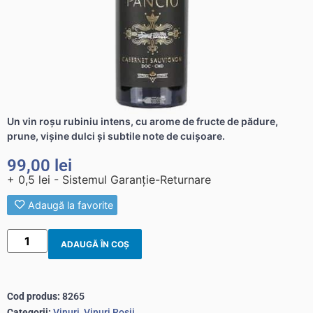
Un vin roșu rubiniu intens, cu arome de fructe de pădure,
prune, vișine dulci și subtile note de cuișoare.
99,00
lei
+ 0,5 lei - Sistemul Garanție-Returnare
Adaugă la favorite
ADAUGĂ ÎN COȘ
Cod produs:
8265
Categorii:
Vinuri
,
Vinuri Rosii