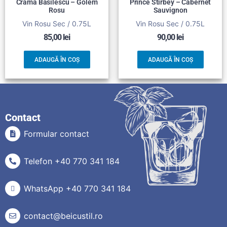
Crama Basilescu – Golem
Prince Stirbey – Cabernet
Rosu
Sauvignon
Vin Rosu Sec / 0.75L
Vin Rosu Sec / 0.75L
85,00
lei
90,00
lei
ADAUGĂ ÎN COȘ
ADAUGĂ ÎN COȘ
Contact
Formular contact
Telefon +40 770 341 184
WhatsApp +40 770 341 184
contact@beicustil.ro