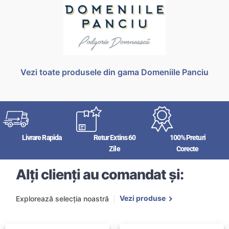
Vezi toate produsele din gama Domeniile Panciu
Livrare Rapida
Retur Extins 60
100% Preturi
Zile
Corecte
Alți clienți au comandat și:
Vezi produse
Explorează selecția noastră