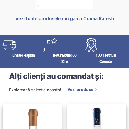
Vezi toate produsele din gama Crama Ratesti
Livrare Rapida
Retur Extins 60
100% Preturi
Zile
Corecte
Alți clienți au comandat și:
Vezi produse
Explorează selecția noastră