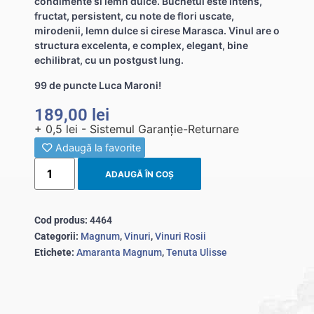
condimente si lemn dulce. Buchetul este intens,
fructat, persistent, cu note de flori uscate,
mirodenii, lemn dulce si cirese Marasca. Vinul are o
structura excelenta, e complex, elegant, bine
echilibrat, cu un postgust lung.
99 de puncte Luca Maroni!
189,00
lei
+ 0,5 lei - Sistemul Garanție-Returnare
Adaugă la favorite
ADAUGĂ ÎN COȘ
Cod produs:
4464
Categorii:
Magnum
,
Vinuri
,
Vinuri Rosii
Etichete:
Amaranta Magnum
,
Tenuta Ulisse