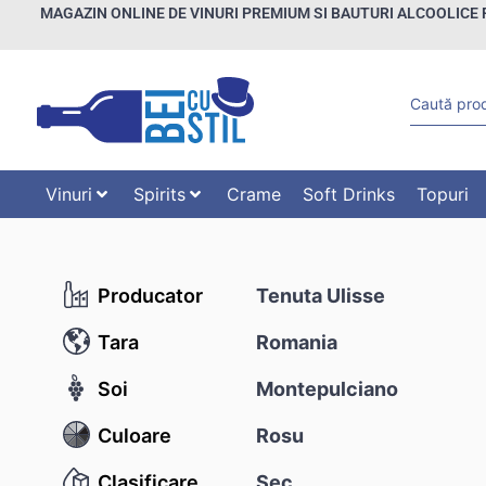
MAGAZIN ONLINE DE VINURI PREMIUM SI BAUTURI ALCOOLICE 
Vinuri
Spirits
Crame
Soft Drinks
Topuri
Producator
Tenuta Ulisse
Tara
Romania
Soi
Montepulciano
Culoare
Rosu
Clasificare
Sec