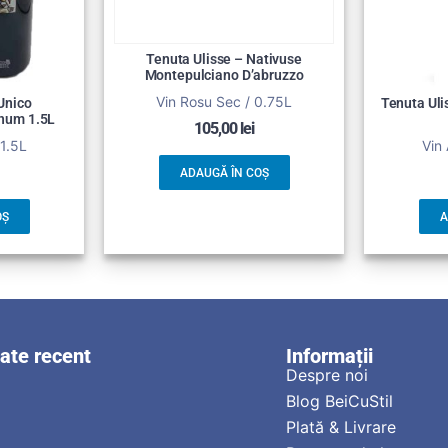
Tenuta Ulisse – Nativuse
Montepulciano D’abruzzo
Vin Rosu Sec / 0.75L
Unico
Tenuta Uli
num 1.5L
105,00
lei
 1.5L
Vin 
ADAUGĂ ÎN COȘ
OȘ
A
zate recent
Informații
Despre noi
Blog BeiCuStil
Plată & Livrare