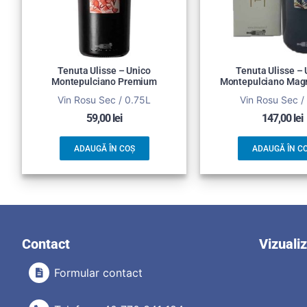
Tenuta Ulisse – Unico
Tenuta Ulisse – 
Montepulciano Premium
Montepulciano Mag
Vin Rosu Sec / 0.75L
Vin Rosu Sec /
59,00
lei
147,00
lei
ADAUGĂ ÎN COȘ
ADAUGĂ ÎN C
Contact
Vizuali
Formular contact