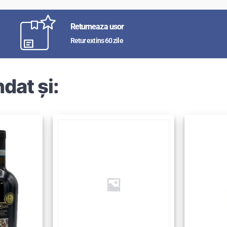
Returneaza usor
Retur extins 60 zile
dat și: