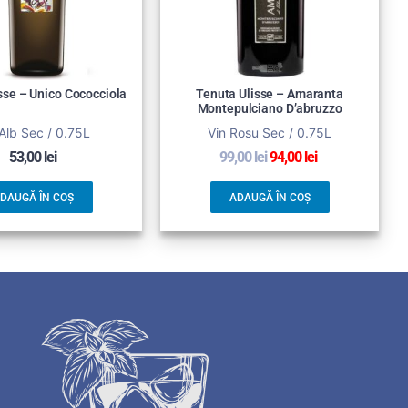
sse – Unico Cococciola
Tenuta Ulisse – Amaranta
Montepulciano D’abruzzo
Alb Sec / 0.75L
Vin Rosu Sec / 0.75L
53,00
lei
99,00
lei
94,00
lei
DAUGĂ ÎN COȘ
ADAUGĂ ÎN COȘ