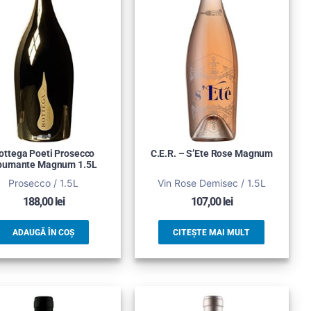
ottega Poeti Prosecco
C.E.R. – S’Ete Rose Magnum
pumante Magnum 1.5L
Prosecco / 1.5L
Vin Rose Demisec / 1.5L
188,00
lei
107,00
lei
ADAUGĂ ÎN COȘ
CITEȘTE MAI MULT