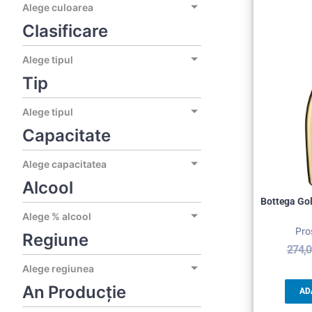
Alege culoarea
Clasificare
Alege tipul
Tip
Alege tipul
Capacitate
Alege capacitatea
Alcool
Bottega Go
Alege % alcool
Pro
Regiune
274,
Alege regiunea
An Producție
AD