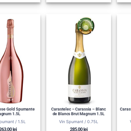
ose Gold Spumante
Carastelec – Carassia – Blanc
Caras
gnum 1.5L
de Blancs Brut Magnum 1.5L
pumant / 1.5L
Vin Spumant / 0.75L
263,00
lei
285,00
lei