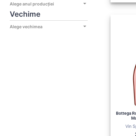
Alege anul producției
Vechime
Alege vechimea
Bottega R
Ma
Vin S