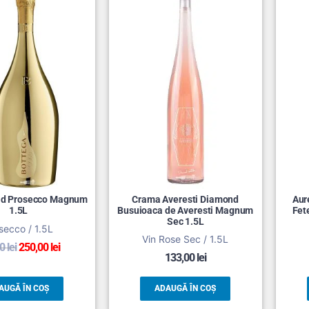
ld Prosecco Magnum
Crama Averesti Diamond
Aur
1.5L
Busuioaca de Averesti Magnum
Fet
Sec 1.5L
secco / 1.5L
Vin Rose Sec / 1.5L
00
lei
250,00
lei
133,00
lei
AUGĂ ÎN COȘ
ADAUGĂ ÎN COȘ