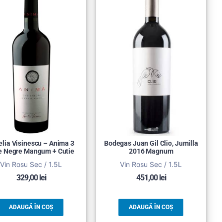
elia Visinescu – Anima 3
Bodegas Juan Gil Clio, Jumilla
e Negre Mangum + Cutie
2016 Magnum
Vin Rosu Sec / 1.5L
Vin Rosu Sec / 1.5L
329,00
lei
451,00
lei
ADAUGĂ ÎN COȘ
ADAUGĂ ÎN COȘ