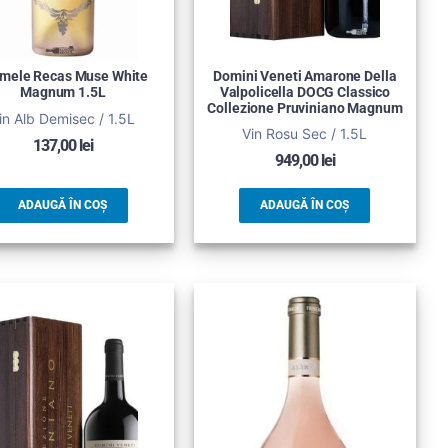
mele Recas Muse White
Domini Veneti Amarone Della
Magnum 1.5L
Valpolicella DOCG Classico
Collezione Pruviniano Magnum
in Alb Demisec / 1.5L
Vin Rosu Sec / 1.5L
137,00
lei
949,00
lei
ADAUGĂ ÎN COȘ
ADAUGĂ ÎN COȘ