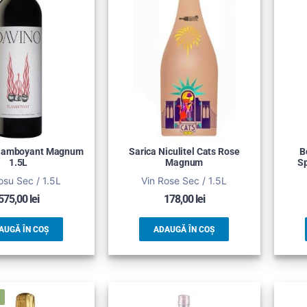
Flamboyant Magnum
Sarica Niculitel Cats Rose
B
1.5L
Magnum
S
osu Sec / 1.5L
Vin Rose Sec / 1.5L
575,00
lei
178,00
lei
AUGĂ ÎN COȘ
ADAUGĂ ÎN COȘ