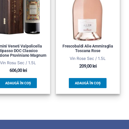
ini Veneti Valpolicella
Frescobaldi Alie Ammiraglia
Ripasso DOC Classico
Toscana Rose
ezione Pruviniano Magnum
Vin Rose Sec / 1.5L
Vin Rosu Sec / 1.5L
209,00
lei
606,00
lei
ADAUGĂ ÎN COȘ
ADAUGĂ ÎN COȘ