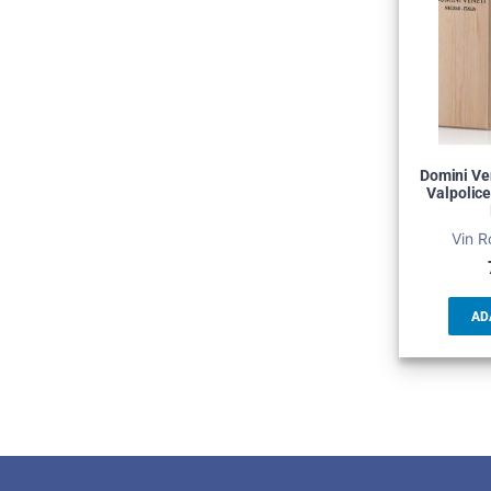
Domini Ve
Valpolic
Vin R
AD