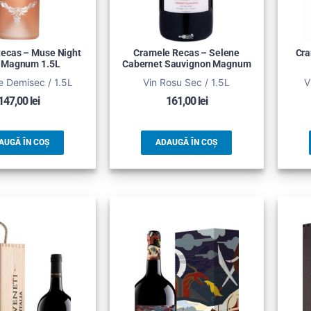
ecas – Muse Night
Cramele Recas – Selene
Cra
 Magnum 1.5L
Cabernet Sauvignon Magnum
e Demisec / 1.5L
Vin Rosu Sec / 1.5L
V
147,00
lei
161,00
lei
AUGĂ ÎN COȘ
ADAUGĂ ÎN COȘ