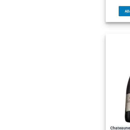
AD
Chateauneu