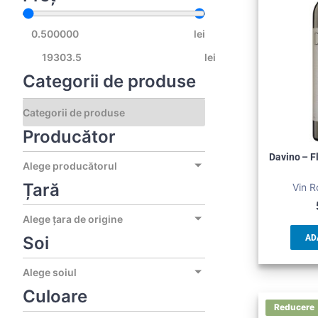
lei
lei
Categorii de produse
Producător
Davino – 
Alege producătorul
Țară
Vin R
Alege țara de origine
Soi
AD
Alege soiul
Culoare