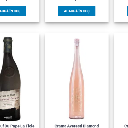
AUGĂ ÎN COȘ
ADAUGĂ ÎN COȘ
f Du Pape La Fiole
Crama Averesti Diamond
C