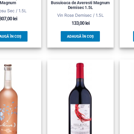
Magnum
Busuioaca de Averesti Magnum
Demisec 1.5L
osu Sec / 1.5L
Vin Rose Demisec / 1.5L
307,00
lei
133,00
lei
AUGĂ ÎN COȘ
ADAUGĂ ÎN COȘ