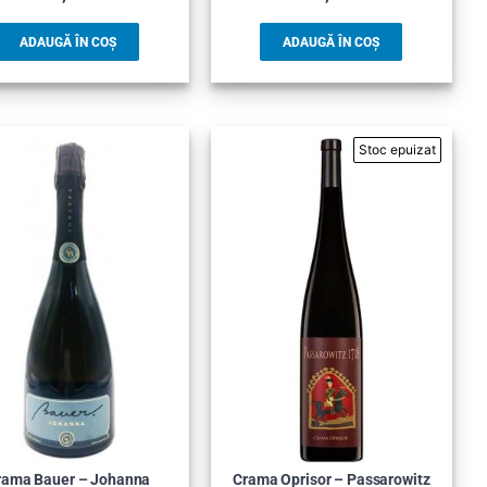
ADAUGĂ ÎN COȘ
ADAUGĂ ÎN COȘ
rama Bauer – Johanna
Crama Oprisor – Passarowitz