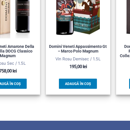
neti Amarone Della
Domini Veneti Appassimento Gt
Dom
ella DOCG Classico
– Marco Polo Magnum
Magnum
Coll
Vin Rosu Demisec / 1.5L
osu Sec / 1.5L
195,00
lei
758,00
lei
AUGĂ ÎN COȘ
ADAUGĂ ÎN COȘ