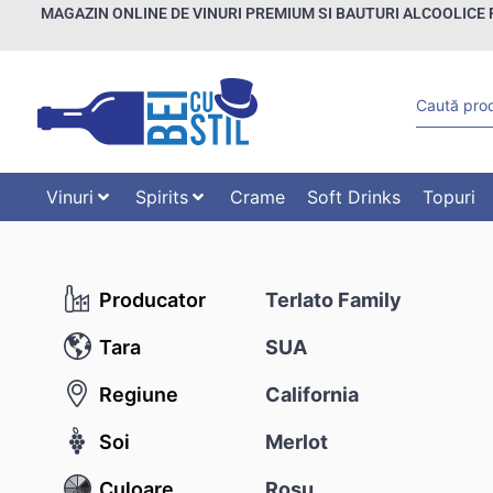
MAGAZIN ONLINE DE VINURI PREMIUM SI BAUTURI ALCOOLICE 
Vinuri
Spirits
Crame
Soft Drinks
Topuri
Producator
Terlato Family
Tara
SUA
Regiune
California
Soi
Merlot
Culoare
Rosu