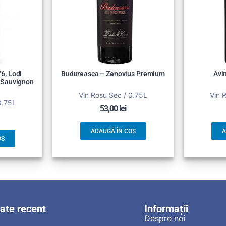
6, Lodi
Budureasca – Zenovius Premium
Avin
t Sauvignon
Vin Rosu Sec / 0.75L
Vin 
0.75L
53,00
lei
ADAUGĂ ÎN COȘ
A
OȘ
zate recent
Informații
Despre noi