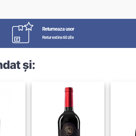
Returneaza usor
Retur extins 60 zile
dat și: