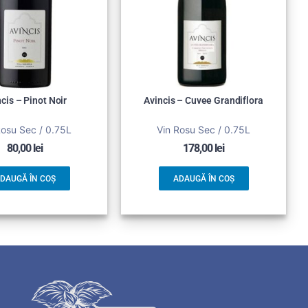
cis – Pinot Noir
Avincis – Cuvee Grandiflora
Rosu Sec / 0.75L
Vin Rosu Sec / 0.75L
80,00
lei
178,00
lei
DAUGĂ ÎN COȘ
ADAUGĂ ÎN COȘ