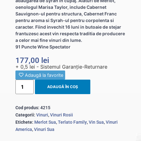
adaugarea de Syrah in cupaj. Alaturi de Merlot,
oenologul Marisa Taylor, include Cabernet
Sauvignon-ul pentru structura, Cabernet Franc
pentru aroma si Syrah-ul pentru corpolenta si
caracter. Fiind invechit 16 luni in butoaie de stejar
frantuzesc acest vin respecta traditia de producere
a celor mai fine vinuri din lume.
91 Puncte Wine Spectator
177,00
lei
+ 0,5 lei - Sistemul Garanție-Returnare
Adaugă la favorite
ADAUGĂ ÎN COȘ
Cod produs:
4215
Categorii:
Vinuri
,
Vinuri Rosii
Etichete:
Merlot Sua
,
Terlato Family
,
Vin Sua
,
Vinuri
America
,
Vinuri Sua