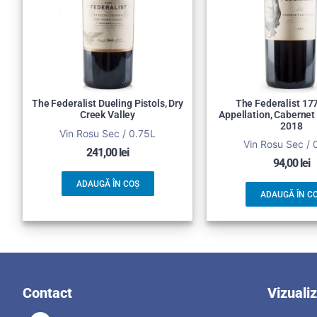
The Federalist Dueling Pistols, Dry
The Federalist 177
Creek Valley
Appellation, Caberne
2018
Vin Rosu Sec / 0.75L
Vin Rosu Sec / 
241,00
lei
94,00
lei
ADAUGĂ ÎN COȘ
ADAUGĂ ÎN C
Contact
Vizuali