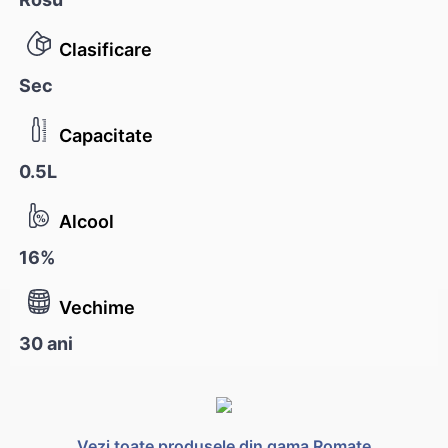
Clasificare
Sec
Capacitate
0.5L
Alcool
16%
Vechime
30 ani
Vezi toate produsele din gama Romate