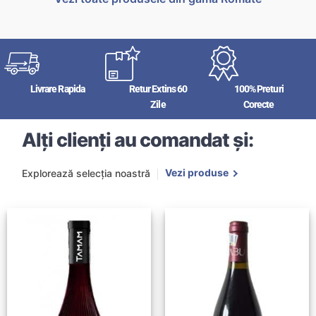
Livrare Rapida
Retur Extins 60
100% Preturi
Zile
Corecte
Alți clienți au comandat și:
Vezi produse
Explorează selecția noastră