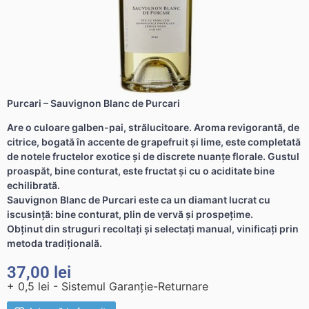
Purcari – Sauvignon Blanc de Purcari
Are o culoare galben-pai, strălucitoare. Aroma revigorantă, de
citrice, bogată în accente de grapefruit şi lime, este completată
de notele fructelor exotice şi de discrete nuanţe florale. Gustul
proaspăt, bine conturat, este fructat şi cu o aciditate bine
echilibrată.
Sauvignon Blanc de Purcari este ca un diamant lucrat cu
iscusinţă: bine conturat, plin de vervă şi prospeţime.
Obţinut din struguri recoltaţi şi selectaţi manual, vinificaţi prin
metoda tradiţională.
37,00
lei
+ 0,5 lei - Sistemul Garanție-Returnare