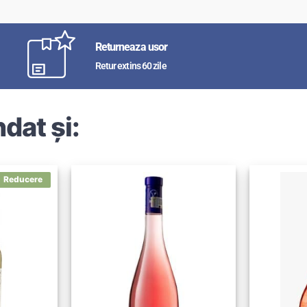
Returneaza usor
Retur extins 60 zile
dat și: