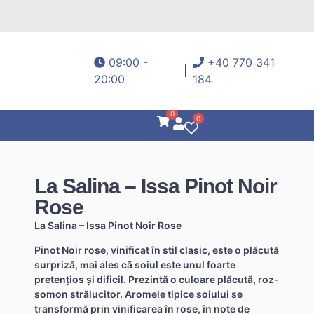
09:00 -
+40 770 341
20:00
184
0
0
La Salina – Issa Pinot Noir
Rose
La Salina – Issa Pinot Noir Rose
Pinot Noir rose, vinificat în stil clasic, este o plăcută
surpriză, mai ales că soiul este unul foarte
pretențios și dificil. Prezintă o culoare plăcută, roz-
somon strălucitor. Aromele tipice soiului se
transformă prin vinificarea în rose, în note de