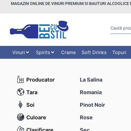
MAGAZIN ONLINE DE VINURI PREMIUM SI BAUTURI ALCOOLICE 
Vinuri
Spirits
Crame
Soft Drinks
Topuri
Producator
La Salina
Tara
Romania
Soi
Pinot Noir
Culoare
Rose
Clasificare
Sec