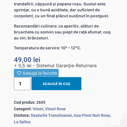
trandafirii, căpșună și pepene roșu. Gustul este
sprințar, cu o bună aciditate, dar suficient de
corpolent, cu un final plăcut susținut în postgust.
Recomandări culinare: ca aperitiv, alături de
bruschete cu somon sau piept de rață afumat; coq
au vin; brânzeturi.
Temperatura de servire: 10° – 12°C.
49,00
lei
+ 0,5 lei - Sistemul Garanție-Returnare
Adaugă la favorite
ADAUGĂ ÎN COȘ
Cod produs:
2605
Categorii:
Vinuri
,
Vinuri Rose
Etichete:
Dealurile Transilvaniei
,
Issa Pinot Noir Rose
,
La Salina