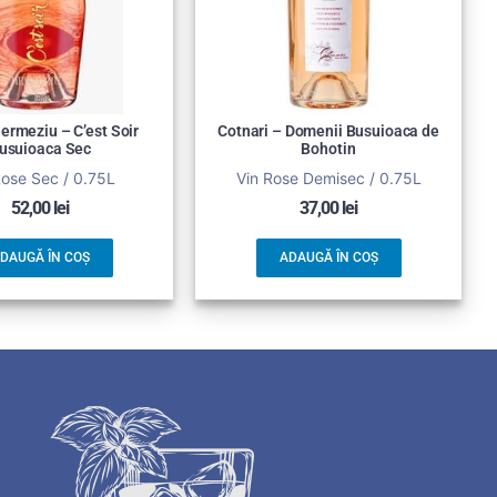
rmeziu – C’est Soir
Cotnari – Domenii Busuioaca de
usuioaca Sec
Bohotin
Rose Sec / 0.75L
Vin Rose Demisec / 0.75L
52,00
lei
37,00
lei
DAUGĂ ÎN COȘ
ADAUGĂ ÎN COȘ