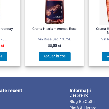
hardonnay
Crama Histria – Ammos Rose
Crama He
B
0.75L
Vin Rose Sec / 0.75L
Vin 
0
lei
55,00
lei
OȘ
ADAUGĂ ÎN COȘ
A
zate recent
Informații
Despre noi
Blog BeiCuStil
Plată & Livrare