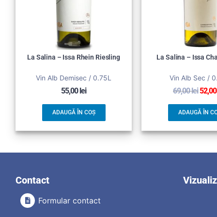
La Salina – Issa Rhein Riesling
La Salina – Issa C
Vin Alb Demisec / 0.75L
Vin Alb Sec / 
55,00
lei
69,00
lei
52,0
ADAUGĂ ÎN COȘ
ADAUGĂ ÎN C
Contact
Vizuali
Formular contact