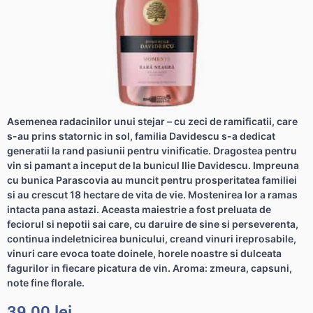
Asemenea radacinilor unui stejar – cu zeci de ramificatii, care
s-au prins statornic in sol, familia Davidescu s-a dedicat
generatii la rand pasiunii pentru vinificatie. Dragostea pentru
vin si pamant a inceput de la bunicul Ilie Davidescu. Impreuna
cu bunica Parascovia au muncit pentru prosperitatea familiei
si au crescut 18 hectare de vita de vie. Mostenirea lor a ramas
intacta pana astazi. Aceasta maiestrie a fost preluata de
feciorul si nepotii sai care, cu daruire de sine si perseverenta,
continua indeletnicirea bunicului, creand vinuri ireprosabile,
vinuri care evoca toate doinele, horele noastre si dulceata
fagurilor in fiecare picatura de vin. Aroma: zmeura, capsuni,
note fine florale.
39,00
lei